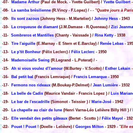
-07-
Madame Arthur
(Paul de Mock. - Yvette Guilbert) /
Yvette Guilbert
-
-08-
La samba brésilienne
(R.Vincy - F.Lopez) / -
- "Quatre jours à Pari
-09-
Ils sont zazous
(Johnny Hess - M.Martelier) /
Johnny Hess
- 1943
-10-
La croqueuse de diamant
(J.M.Damase - R.Queneau) /
Zizi Jeanma
-11-
Sombreros et Mantilles
(Chanty - Vaissade ) /
Rina Ketty
- 1938
-12-
Tire l'aiguille
(E.Marnay - E Stern et E.Barclay) /
Renée Lebas
- 19
-13-
Le p'tit Bonheur
(Félix Leclerc) /
Félix Leclerc
- 1950
-14-
Mademoiselle Swing
(R.Legrand - L.Poterat) / -
-15-
Ah si vous voulez d'l'amour
(W.Burtey - V.Scotto) /
Esther Lekain
-
-16-
Bal petit bal
(Francis Lemraque) /
Francis Lemarque
- 1950
-17-
Fermons nos rideaux
(M.Boukay-P.Delmet) /
Jean Lumière
- 1932
-18-
La belle de Cadix
(Maurice Vandair - Francis Lopez ) /
Luis Marian
-19-
Le bar de l'escadrille
(Simonot - Teissier ) /
Marie-José
- 1942
-20-
La chapelle au clair de lune
(Henri Varna-Léo Lelièvre Billy Hill ) /
-21-
Elle vendait des petits gâteaux
(Bertet - Scotto ) /
Félix Mayol
- 192
-22-
Pouet ! Pouet !
(Doelle - Lelièvre) /
Georges Milton
- 1929
- "Elle e