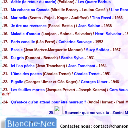
-12-
Adèle (le retour du marin)
(Folklore) /
Les Quatre Barbus
-13-
Ma cabane au Canada
(Mireille Brocey - Loulou Gasté ) /
Line Ren
-14-
Marinella
(Scotto - Pujol - Koger - Audiffred) /
Tino Rossi
- 1936
-15-
Je tire ma révérence
(Pascal Bastia ) /
Jean Sablon
- 1938
-16-
Maladie d'amour
(Lanjean - Soime - Salvador) /
Henri Salvador
- 1
-17-
Paris canaille
(Léo Ferré) /
Catherine Sauvage
- 1952
-18-
Escale
(Jean Marèze-Marguerite Monnot) /
Suzy Solidor
- 1937
-19-
Du gris
(Dumont - Benech) /
Berthe Sylva
- 1931
-20-
Ici l'on pêche
(Jean Tranchant) /
Jean Tranchant
- 1934
-21-
L'âme des poetes
(Charles Trenet) /
Charles Trenet
- 1951
-22-
Pigalle
(Georges Ulmer et Géo Koger) /
Georges Ulmer
- 1946
-23-
Les feuilles mortes
(Jacques Prevert - Joseph Kosma) /
Cora Vauc
nuit"
-24-
Qu'est-ce qu'on attend pour être heureux ?
(André Hornez - Paul M
25-
- Souvenir que me veux tu - Zanini M
Contactez nous : contact@chanso