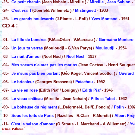
-23-
Ce petit chemin
(Jean Nohain - Mireille ) /
Mireille
,
Jean Sablon
- 
-24-
C'est vrai !
(Oberfeld/Willemetz ) /
Mistinguett
- 1933
-25-
Les grands boulevards
(J.Plante - L.Poll) /
Yves Montand
- 1951
CD 4 :
-01-
La fille de Londres
(P.MacOrlan - V.Marceau ) /
Germaine Montero
-02-
Un jour tu verras
(Mouloudji - G.Van Parys) /
Mouloudji
- 1954
-03-
La nuit d'amour
(Noel-Noel) /
Noel-Noel
- 1937
-04-
Mes soeurs n'aimez pas les marins
(Jean Cocteau - Henri Sauguet
-05-
Je n'suis pas bien portant
(Géo Koger, Vincent Scotto, ) /
Ouvrard
-06-
Le bricoleur
(Georges Brassens) /
Patachou
- 1952
-07-
La vie en rose
(Edith Piaf / Louiguy) /
Edith Piaf
- 1946
-08-
Le vieux château
(Mireille - Jean Nohain) /
Pills et Tabet
- 1932
-09-
La boiteuse du régiment
(L.Delormel-L.Del/E.Poncin) /
Polin
- 190
-10-
Sous les toits de Paris
( Nazelles - R.Clair - R.Moretti) /
Albert Pré
-11-
C'est la saison d'amour
(O.Straus - L.Marchand - A.Willemetz) /
Yv
trois valses"