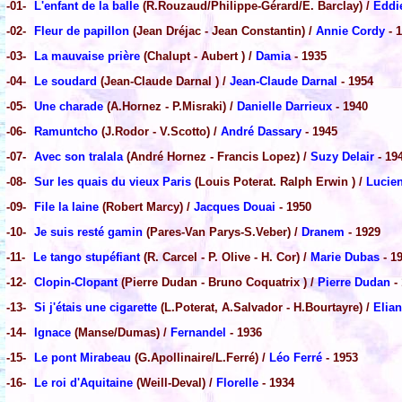
-01-
L'enfant de la balle
(R.Rouzaud/Philippe-Gérard/E. Barclay) /
Eddi
-02-
Fleur de papillon
(Jean Dréjac - Jean Constantin) /
Annie Cordy
- 
-03-
La mauvaise prière
(Chalupt - Aubert ) /
Damia
- 1935
-04-
Le soudard
(Jean-Claude Darnal ) /
Jean-Claude Darnal
- 1954
-05-
Une charade
(A.Hornez - P.Misraki) /
Danielle Darrieux
- 1940
-06-
Ramuntcho
(J.Rodor - V.Scotto) /
André Dassary
- 1945
-07-
Avec son tralala
(André Hornez - Francis Lopez) /
Suzy Delair
- 19
-08-
Sur les quais du vieux Paris
(Louis Poterat. Ralph Erwin ) /
Lucien
-09-
File la laine
(Robert Marcy) /
Jacques Douai
- 1950
-10-
Je suis resté gamin
(Pares-Van Parys-S.Veber) /
Dranem
- 1929
-11-
Le tango stupéfiant
(R. Carcel - P. Olive - H. Cor) /
Marie Dubas
- 1
-12-
Clopin-Clopant
(Pierre Dudan - Bruno Coquatrix ) /
Pierre Dudan
-
-13-
Si j'étais une cigarette
(L.Poterat, A.Salvador - H.Bourtayre) /
Elia
-14-
Ignace
(Manse/Dumas) /
Fernandel
- 1936
-15-
Le pont Mirabeau
(G.Apollinaire/L.Ferré) /
Léo Ferré
- 1953
-16-
Le roi d'Aquitaine
(Weill-Deval) /
Florelle
- 1934