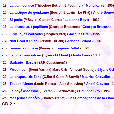
-12-
La paimpolaise
(Théodore Botrel - E.Feautrier) /
Mona Kerys
- 190
-13-
La tactique du gendarme
(Bourvil-E.Lorin - Le Plat) /
André Bourvi
-14-
Si petite
(P.Bayle - Gaston Claret) /
Lucienne Boyer
- 1932
-15-
La chasse aux papillons
(Georges Brassens) /
Georges Brassens
-
-16-
Il pleut (les carreaux)
(Jacques Brel) /
Jacques Brel
- 1954
-17-
Nini Peau d'chien
(Aristide Bruant) /
Aristide Bruant
- 1900
-18-
Sérénade du pavé
(Varney ) /
Eugénie Buffet
- 1929
-19-
Le plus beau refrain
(Syam - G.Claret ) /
Reda Caire
- 1937
-20-
Barbarie - Barbara
(J.R.Caussimon) / -
-21-
Piroulirouli
(Henri Varna & Marc-Cab - Vincent Scotto) /
Elyane Cel
-22-
Le chapeau de Zozo
(C.Borel-Clerc R.Sarvil) /
Maurice Chevalier
- 
-23-
Tout en flânant
(Louis Poterat - Alec Siniavine) /
André Claveau
- 1
-24-
Le noyé assassiné
(F.Véran - C.Aznavour ) /
Philippe Clay
- 1954
-25-
Mes jeunes années
(Charles Trenet) /
Les Compagnons de la Cha
CD 2 :