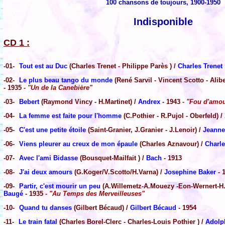
100 chansons de toujours, 1900-1950
Indisponible
CD 1 :
-01-
Tout est au Duc
(Charles Trenet - Philippe Parès ) /
Charles Trenet
-02-
Le plus beau tango du monde
(René Sarvil - Vincent Scotto - Alibe
- 1935
- "Un de la Canebière"
-03-
Bebert
(Raymond Vincy - H.Martinet) /
Andrex
- 1943
- "Fou d'amo
-04-
La femme est faite pour l'homme
(C.Pothier - R.Pujol - Oberfeld) /
-05-
C'est une petite étoile
(Saint-Granier, J.Granier - J.Lenoir) /
Jeanne
-06-
Viens pleurer au creux de mon épaule
(Charles Aznavour) /
Charl
-07-
Avec l'ami Bidasse
(Bousquet-Mailfait ) /
Bach
- 1913
-08-
J'ai deux amours
(G.Koger/V.Scotto/H.Varna) /
Josephine Baker
- 
-09-
Partir, c'est mourir un peu
(A.Willemetz-A.Mouezy -Eon-Wernert-H.C
Baugé
- 1935
- "Au Temps des Merveilleuses"
-10-
Quand tu danses
(Gilbert Bécaud) /
Gilbert Bécaud
- 1954
-11-
Le train fatal
(Charles Borel-Clerc - Charles-Louis Pothier ) /
Adolp