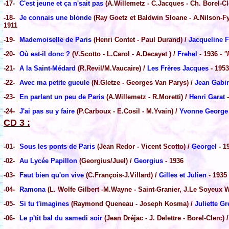
-17-
C'est jeune et ça n'sait pas
(A.Willemetz - C.Jacques - Ch. Borel-Cl
-18-
Je connais une blonde
(Ray Goetz et Baldwin Sloane - A.Nilson-Fy
1911
-19-
Mademoiselle de Paris
(Henri Contet - Paul Durand) /
Jacqueline F
-20-
Où est-il donc ?
(V.Scotto - L.Carol - A.Decayet ) /
Frehel
- 1936
- "
-21-
A la Saint-Médard
(R.Revil/M.Vaucaire) /
Les Frères Jacques
- 1953
-22-
Avec ma petite gueule
(N.Gletze - Georges Van Parys) /
Jean Gabi
-23-
En parlant un peu de Paris
(A.Willemetz - R.Moretti) /
Henri Garat
-
-24-
J'ai pas su y faire
(P.Carboux - E.Cosil - M.Yvain) /
Yvonne George
CD 3 :
-01-
Sous les ponts de Paris
(Jean Redor - Vicent Scotto) /
Georgel
- 1
-02-
Au Lycée Papillon
(Georgius/Juel) /
Georgius
- 1936
-03-
Faut bien qu'on vive
(C.François-J.Villard) /
Gilles et Julien
- 1935
-04-
Ramona
(L. Wolfe Gilbert -M.Wayne - Saint-Granier, J.Le Soyeux W
-05-
Si tu t'imagines
(Raymond Queneau - Joseph Kosma) /
Juliette G
-06-
Le p'tit bal du samedi soir
(Jean Dréjac - J. Delettre - Borel-Clerc) 