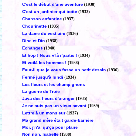
C'est le début d'une aventure
(1938)
C'est un jardinier qui boite
(1932)
Chanson enfantine
(1937)
Chourinette
(1935)
La dame du vestiaire
(1936)
Dine et Din
(1938)
Echanges
(1940)
Et hop ! Nous v'là r'partis !
(1934)
Et voilà les hommes !
(1938)
Faut-il que je vous fasse un petit dessin
(1936)
Fermé jusqu'à lundi
(1934)
Les fleurs et les champignons
La guerre de Troie
Java des fleurs d'oranger
(1935)
Je ne suis pas un vieux savant
(1939)
Lettre à un monsieur
(1937)
Ma grand mère était garde-barrière
Moi, j'n'ai qu'ça pour plaire
Non non, Isabelle
(1938)