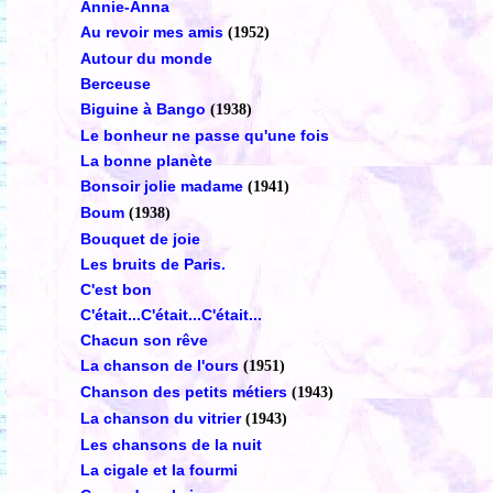
Annie-Anna
Au revoir mes amis
(1952)
Autour du monde
Berceuse
Biguine à Bango
(1938)
Le bonheur ne passe qu'une fois
La bonne planète
Bonsoir jolie madame
(1941)
Boum
(1938)
Bouquet de joie
Les bruits de Paris.
C'est bon
C'était...C'était...C'était...
Chacun son rêve
La chanson de l'ours
(1951)
Chanson des petits métiers
(1943)
La chanson du vitrier
(1943)
Les chansons de la nuit
La cigale et la fourmi