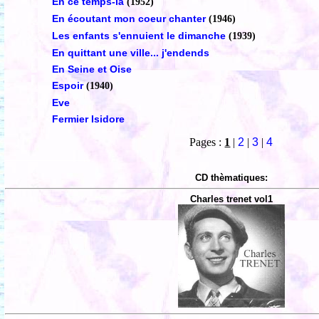
En ce temps-là
(1952)
En écoutant mon coeur chanter
(1946)
Les enfants s'ennuient le dimanche
(1939)
En quittant une ville... j'endends
En Seine et Oise
Espoir
(1940)
Eve
Fermier Isidore
Pages :
1
|
2
|
3
|
4
CD thèmatiques:
Charles trenet vol1