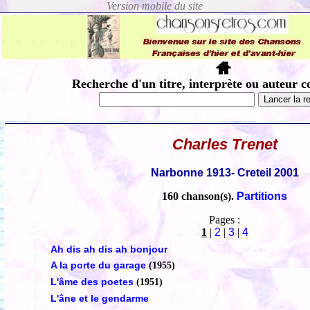
Recherche d'un titre, interprète ou auteur c
Charles Trenet
Narbonne 1913- Creteil 2001
160 chanson(s).
Partitions
Pages :
1
|
2
|
3
|
4
Ah dis ah dis ah bonjour
A la porte du garage
(1955)
L'âme des poetes
(1951)
L'âne et le gendarme