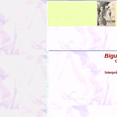
Bigu
C
Interpr