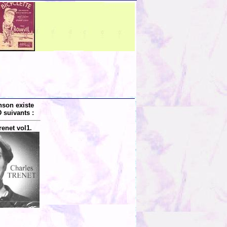
nson existe
 suivants :
renet vol1.