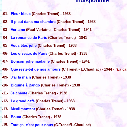
Indisponible
-01-
Fleur bleue
(Charles Trenet) - 1938
-02-
Il pleut dans ma chambre
(Charles Trenet) - 1938
-03-
Verlaine
(Paul Verlaine - Charles Trenet) - 1941
-04-
La romance de Paris
(Charles Trenet) - 1941
-05-
Vous êtes jolie
(Charles Trenet) - 1938
-06-
Les oiseaux de Paris
(Charles Trenet) - 1938
-07-
Bonsoir jolie madame
(Charles Trenet) - 1941
-08-
Que reste-t-il de nos amours
(C.Trenet - L.Chauliac) - 1944
- "La ca
-09-
J'ai ta main
(Charles Trenet) - 1938
-10-
Biguine à Bango
(Charles Trenet) - 1938
-11-
Je chante
(Charles Trenet) - 1938
-12-
Le grand café
(Charles Trenet) - 1938
-13-
Menilmontant
(Charles Trenet) - 1938
-14-
Boum
(Charles Trenet) - 1938
-15-
Tout ça, c'est pour nous
(C.Trenet/L.Chauliac)