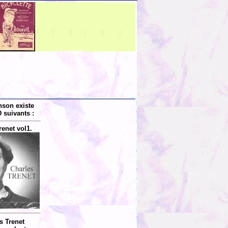
nson existe
 suivants :
renet vol1.
s Trenet