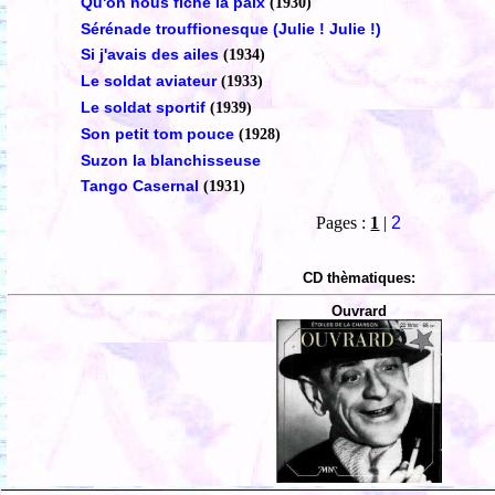
Qu'on nous fiche la paix
(1930)
Sérénade trouffionesque (Julie ! Julie !)
Si j'avais des ailes
(1934)
Le soldat aviateur
(1933)
Le soldat sportif
(1939)
Son petit tom pouce
(1928)
Suzon la blanchisseuse
Tango Casernal
(1931)
Pages :
1
|
2
CD thèmatiques:
Ouvrard