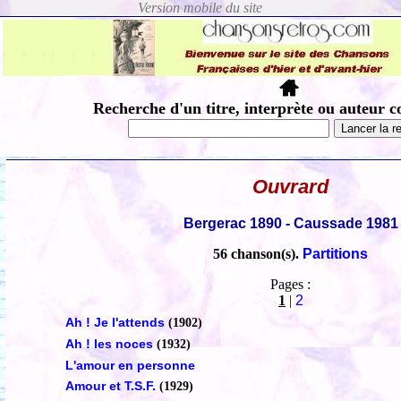
Recherche d'un titre, interprète ou auteur c
Ouvrard
Bergerac 1890 - Caussade 1981
56 chanson(s).
Partitions
Pages :
1
|
2
Ah ! Je l'attends
(1902)
Ah ! les noces
(1932)
L'amour en personne
Amour et T.S.F.
(1929)