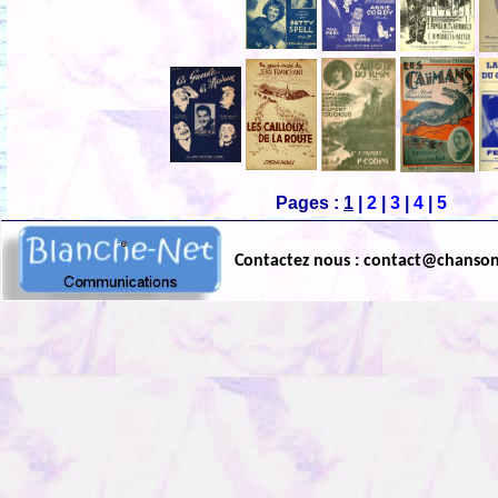
Pages :
1
|
2
|
3
|
4
|
5
Contactez nous : contact@chanso