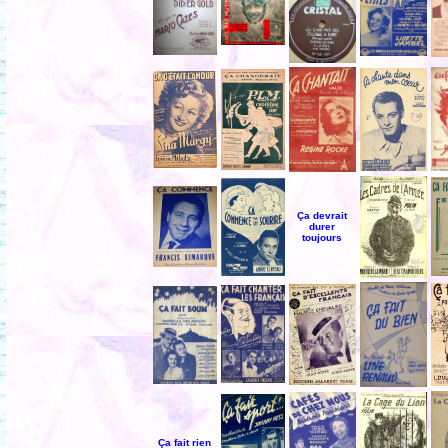
Ça devrait
durer
toujours
Ça fait rien