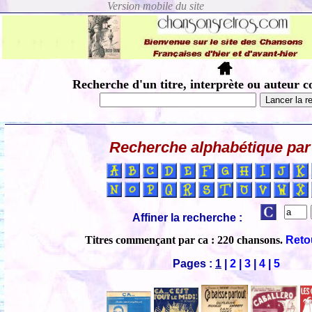
Recherche d'un titre, interprète ou auteur c
Recherche alphabétique par 
Affiner la recherche :
Titres commençant par ca : 220 chansons.
Retou
Pages :
1
|
2
|
3
|
4
|
5