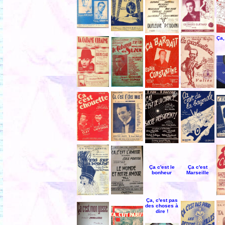
Ça,
Ça c'est le
Ça c'est
bonheur
Marseille
Ça, c'est pas
des choses à
dire !