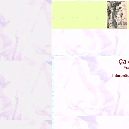
Ça
Fr
Interprèt