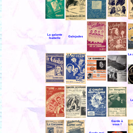
La galante
Galejades
Isabelle
La
L
Garde à
vous !
Garde-moi