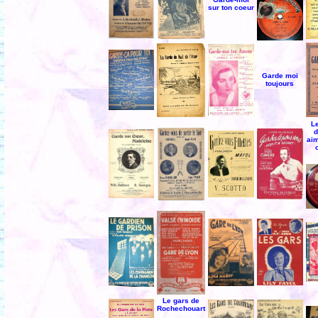
sur ton coeur
Garde moi
toujours
L
d
aim
Le gars de
Rochechouart