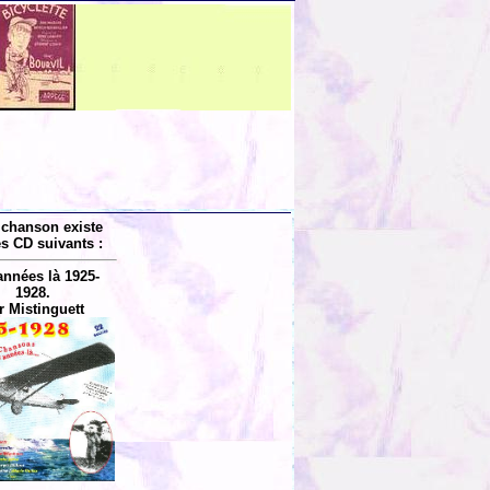
 chanson existe
es CD suivants :
années là 1925-
1928.
r Mistinguett