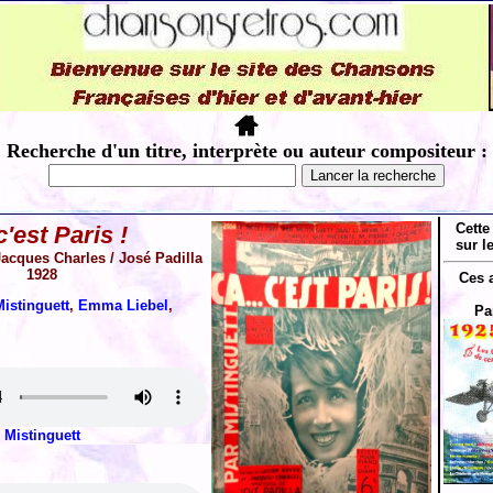
Recherche d'un titre, interprète ou auteur compositeur :
Cette
'est Paris !
sur l
Jacques Charles / José Padilla
1928
Ces 
istinguett
,
Emma Liebel
,
Pa
Mistinguett