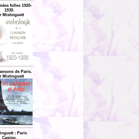
nées folles 1920-
1930.
r Mistinguett
ansons de Paris.
r Mistinguett
inguett : Paris
Casino.