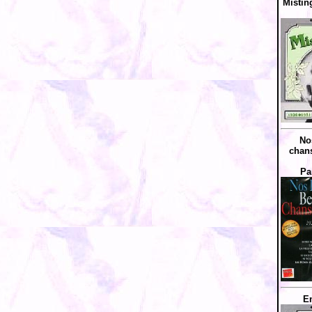
Mistin
No
chans
Pa
E