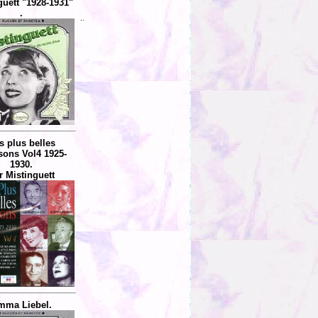
guett "1928-1931"
.
..
s plus belles
ons Vol4 1925-
1930.
r Mistinguett
mma Liebel.