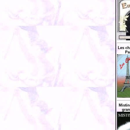
Les ch
Pa
Mistin
gran