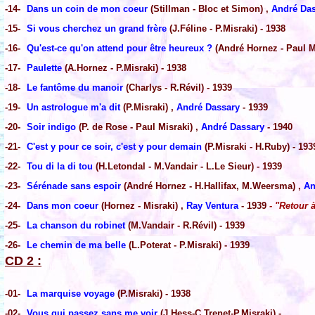
-14-
Dans un coin de mon coeur
(Stillman - Bloc et Simon) ,
André Da
-15-
Si vous cherchez un grand frère
(J.Féline - P.Misraki) - 1938
-16-
Qu'est-ce qu'on attend pour être heureux ?
(André Hornez - Paul Mi
-17-
Paulette
(A.Hornez - P.Misraki) - 1938
-18-
Le fantôme du manoir
(Charlys - R.Révil) - 1939
-19-
Un astrologue m'a dit
(P.Misraki) ,
André Dassary
- 1939
-20-
Soir indigo
(P. de Rose - Paul Misraki) ,
André Dassary
- 1940
-21-
C'est y pour ce soir, c'est y pour demain
(P.Misraki - H.Ruby) - 193
-22-
Tou di la di tou
(H.Letondal - M.Vandair - L.Le Sieur) - 1939
-23-
Sérénade sans espoir
(André Hornez - H.Hallifax, M.Weersma) ,
An
-24-
Dans mon coeur
(Hornez - Misraki) ,
Ray Ventura
- 1939
- "Retour à
-25-
La chanson du robinet
(M.Vandair - R.Révil) - 1939
-26-
Le chemin de ma belle
(L.Poterat - P.Misraki) - 1939
CD 2 :
-01-
La marquise voyage
(P.Misraki) - 1938
-02-
Vous qui passez sans me voir
(J.Hess-C.Trenet-P.Misraki) -