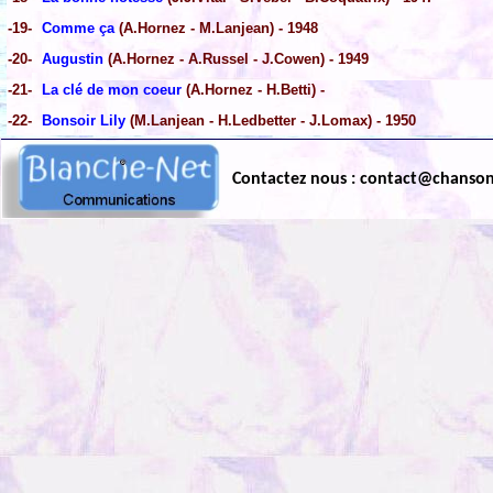
-19-
Comme ça
(A.Hornez - M.Lanjean) - 1948
-20-
Augustin
(A.Hornez - A.Russel - J.Cowen) - 1949
-21-
La clé de mon coeur
(A.Hornez - H.Betti) -
-22-
Bonsoir Lily
(M.Lanjean - H.Ledbetter - J.Lomax) - 1950
Contactez nous : contact@chanso