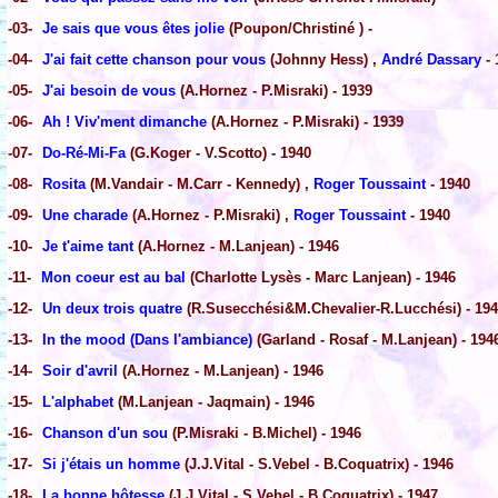
-03-
Je sais que vous êtes jolie
(Poupon/Christiné ) -
-04-
J'ai fait cette chanson pour vous
(Johnny Hess) ,
André Dassary
- 
-05-
J'ai besoin de vous
(A.Hornez - P.Misraki) - 1939
-06-
Ah ! Viv'ment dimanche
(A.Hornez - P.Misraki) - 1939
-07-
Do-Ré-Mi-Fa
(G.Koger - V.Scotto) - 1940
-08-
Rosita
(M.Vandair - M.Carr - Kennedy) ,
Roger Toussaint
- 1940
-09-
Une charade
(A.Hornez - P.Misraki) ,
Roger Toussaint
- 1940
-10-
Je t'aime tant
(A.Hornez - M.Lanjean) - 1946
-11-
Mon coeur est au bal
(Charlotte Lysès - Marc Lanjean) - 1946
-12-
Un deux trois quatre
(R.Susecchési&M.Chevalier-R.Lucchési) - 19
-13-
In the mood (Dans l'ambiance)
(Garland - Rosaf - M.Lanjean) - 194
-14-
Soir d'avril
(A.Hornez - M.Lanjean) - 1946
-15-
L'alphabet
(M.Lanjean - Jaqmain) - 1946
-16-
Chanson d'un sou
(P.Misraki - B.Michel) - 1946
-17-
Si j'étais un homme
(J.J.Vital - S.Vebel - B.Coquatrix) - 1946
-18-
La bonne hôtesse
(J.J.Vital - S.Vebel - B.Coquatrix) - 1947