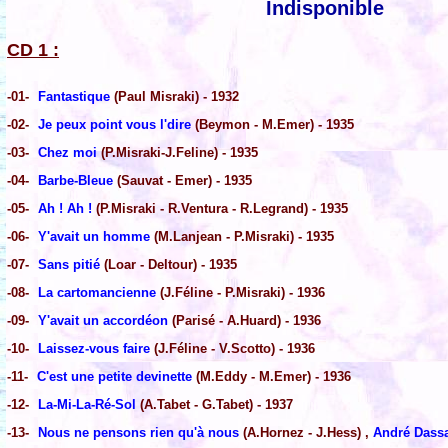
Indisponible
CD 1 :
-01-
Fantastique
(Paul Misraki) - 1932
-02-
Je peux point vous l'dire
(Beymon - M.Emer) - 1935
-03-
Chez moi
(P.Misraki-J.Feline) - 1935
-04-
Barbe-Bleue
(Sauvat - Emer) - 1935
-05-
Ah ! Ah !
(P.Misraki - R.Ventura - R.Legrand) - 1935
-06-
Y'avait un homme
(M.Lanjean - P.Misraki) - 1935
-07-
Sans pitié
(Loar - Deltour) - 1935
-08-
La cartomancienne
(J.Féline - P.Misraki) - 1936
-09-
Y'avait un accordéon
(Parisé - A.Huard) - 1936
-10-
Laissez-vous faire
(J.Féline - V.Scotto) - 1936
-11-
C'est une petite devinette
(M.Eddy - M.Emer) - 1936
-12-
La-Mi-La-Ré-Sol
(A.Tabet - G.Tabet) - 1937
-13-
Nous ne pensons rien qu'à nous
(A.Hornez - J.Hess) ,
André Dass