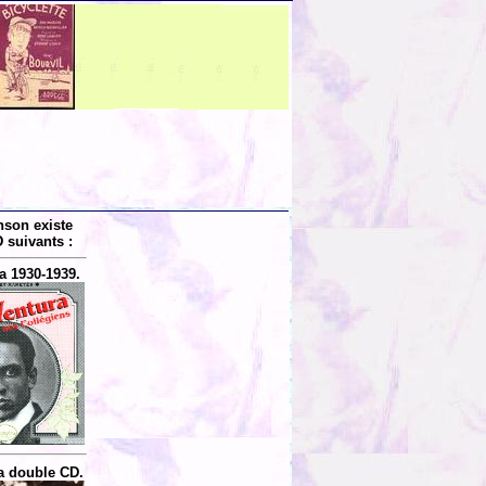
nson existe
 suivants :
a 1930-1939.
a double CD.