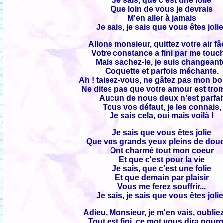
Je sais, que c'est une folie
Que loin de vous je devrais
M'en aller à jamais
Je sais, je sais que vous êtes jolie
Allons monsieur, quittez votre air f
Votre constance a fini par me touc
Mais sachez-le, je suis changeant
Coquette et parfois méchante.
Ah ! taisez-vous, ne gâtez pas mon b
Ne dites pas que votre amour est tro
Aucun de nous deux n'est parfai
Tous vos défaut, je les connais,
Je sais cela, oui mais voilà !
Je sais que vous êtes jolie
Que vos grands yeux pleins de dou
Ont charmé tout mon coeur
Et que c'est pour la vie
Je sais, que c'est une folie
Et que demain par plaisir
Vous me ferez souffrir...
Je sais, je sais que vous êtes jolie
Adieu, Monsieur, je m'en vais, oublie
Tout est fini, ce mot vous dira pour