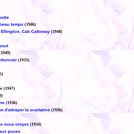
nette
e beau temps
(1946)
Ellington, Cab Calloway
(1948)
bout
(1949)
rdonnier
(1933)
5)
)
se
(1947)
0)
ne
(1936)
e d'attraper la scarlatine
(1936)
ue vous croyez
(1934)
 aux puces