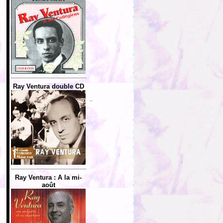
Ray Ventura double CD
..
Ray Ventura : A la mi-
août