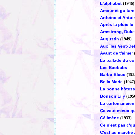
L'alphabet
(1946)
Amour et guitare
Antoine et Antoi
Après la pluie l
Armstrong, Duke 
Augustin
(1949)
Aux îles Vent-De
Avant de t'aimer
La ballade du co
Les Baobabs
Barbe-Bleue
(193
Bella Marie
(1947
La bonne hôtes
Bonsoir Lily
(195
La cartomancien
Ça vaut mieux qu
Célimène
(1933)
Ce n'est pas c'q
C'est au marché