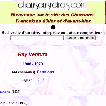
Recherche d'un titre, interprète ou auteur compositeur :
Ray Ventura
1908 - 1979
144 chanson(s).
Partitions
Pages :
1
|
2
|
3
imanche
(1939)
0)
ça plus loin
(1936)