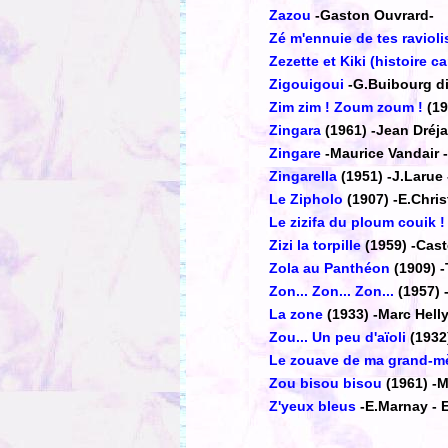
Zazou
-Gaston Ouvrard-
Zé m'ennuie de tes ravioli
Zezette et Kiki (histoire c
Zigouigoui
-G.Buibourg di
Zim zim ! Zoum zoum !
(1
Zingara
(1961)
-Jean Dréj
Zingare
-Maurice Vandair 
Zingarella
(1951)
-J.Larue
Le Zipholo
(1907)
-E.Chris
Le zizifa du ploum couik !
Zizi la torpille
(1959)
-Cast
Zola au Panthéon
(1909)
-
Zon... Zon... Zon...
(1957)
La zone
(1933)
-Marc Helly
Zou... Un peu d'aïoli
(1932
Le zouave de ma grand-m
Zou bisou bisou
(1961)
-M
Z'yeux bleus
-E.Marnay - E