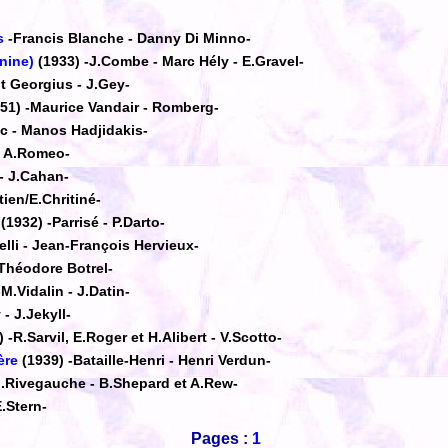
s
-Francis Blanche - Danny Di Minno-
anine)
(1933)
-J.Combe - Marc Hély - E.Gravel-
t Georgius - J.Gey-
951)
-Maurice Vandair - Romberg-
ac - Manos Hadjidakis-
- A.Romeo-
 - J.Cahan-
tien/E.Chritiné-
(1932)
-Parrisé - P.Darto-
elli - Jean-François Hervieux-
Théodore Botrel-
-M.Vidalin - J.Datin-
 - J.Jekyll-
)
-R.Sarvil, E.Roger et H.Alibert - V.Scotto-
ère
(1939)
-Bataille-Henri - Henri Verdun-
.Rivegauche - B.Shepard et A.Rew-
.Stern-
Pages :
1