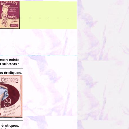
nson existe
 suivants :
s érotiques.
érotiques.