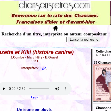
Recherche d'un titre, interprète ou auteur compositeur :
zette et Kiki (histoire canine)
Cette cha
sur les CD
J.Combe - Marc Hély - E.Gravel
1933
69 Chanson
Interprètes:
Lyjo
,
Lyjo
Chansons 
Un jeune employé,