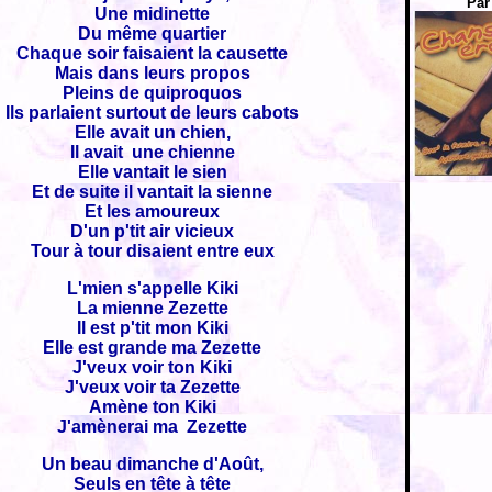
Par
Une midinette
Du même quartier
Chaque soir faisaient la causette
Mais dans leurs propos
Pleins de quiproquos
Ils parlaient surtout de leurs cabots
Elle avait un chien,
Il avait une chienne
Elle vantait le sien
Et de suite il vantait la sienne
Et les amoureux
D'un p'tit air vicieux
Tour à tour disaient entre eux
L'mien s'appelle Kiki
La mienne Zezette
Il est p'tit mon Kiki
Elle est grande ma Zezette
J'veux voir ton Kiki
J'veux voir ta Zezette
Amène ton Kiki
J'amènerai ma Zezette
Un beau dimanche d'Août,
Seuls en tête à tête