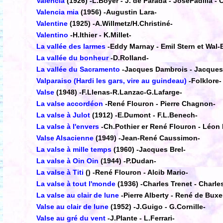
Valencia
(1926)
-L.Boyer - J. de Parada - JoséPadilla -
Valencia mia
(1956)
-Augustin Lara-
Valentine
(1925)
-A.Willmetz/H.Christiné-
Valentino
-H.Ithier - K.Millet-
La vallée des larmes
-Eddy Marnay - Emil Stern et Wal-
La vallée du bonheur
-D.Rolland-
La vallée du Sacramento
-Jacques Dambrois - Jacques 
Valparaiso (Hardi les gars, vire au guindeau)
-Folklore-
Valse
(1948)
-F.Llenas-R.Lanzac-G.Lafarge-
La valse accordéon
-René Flouron - Pierre Chagnon-
La valse à Julot
(1912)
-E.Dumont - F.L.Benech-
La valse à l'envers
-Ch.Pothier er René Flouron - Léon
Valse Alsacienne
(1949)
-Jean-René Caussimon-
La valse à mille temps
(1960)
-Jacques Brel-
La valse à Oin Oin
(1944)
-P.Dudan-
La valse à Titi
()
-René Flouron - Alcib Mario-
La valse à tout l'monde
(1936)
-Charles Trenet - Charle
La valse au clair de lune
-Pierre Alberty - René de Buxe
Valse au clair de lune
(1952)
-J.Guigo - G.Cornille-
Valse au gré du vent
-J.Plante - L.Ferrari-