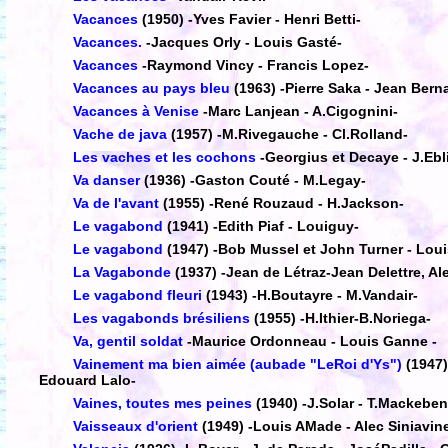
Vacances
(1950)
-Yves Favier - Henri Betti-
Vacances.
-Jacques Orly - Louis Gasté-
Vacances
-Raymond Vincy - Francis Lopez-
Vacances au pays bleu
(1963)
-Pierre Saka - Jean Bern
Vacances à Venise
-Marc Lanjean - A.Cigognini-
Vache de java
(1957)
-M.Rivegauche - Cl.Rolland-
Les vaches et les cochons
-Georgius et Decaye - J.Ebl
Va danser
(1936)
-Gaston Couté - M.Legay-
Va de l'avant
(1955)
-René Rouzaud - H.Jackson-
Le vagabond
(1941)
-Edith Piaf - Louiguy-
Le vagabond
(1947)
-Bob Mussel et John Turner - Loui
La Vagabonde
(1937)
-Jean de Létraz-Jean Delettre, Al
Le vagabond fleuri
(1943)
-H.Boutayre - M.Vandair-
Les vagabonds brésiliens
(1955)
-H.Ithier-B.Noriega-
Va, gentil soldat
-Maurice Ordonneau - Louis Ganne -
Vainement ma bien aimée (aubade "LeRoi d'Ys")
(1947)
Edouard Lalo-
Vaines, toutes mes peines
(1940)
-J.Solar - T.Mackeben
Vaisseaux d'orient
(1949)
-Louis AMade - Alec Siniavin