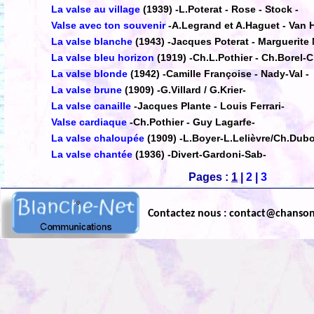
La valse au village
(1939)
-L.Poterat - Rose - Stock -
Valse avec ton souvenir
-A.Legrand et A.Haguet - Van 
La valse blanche
(1943)
-Jacques Poterat - Marguerite
La valse bleu horizon
(1919)
-Ch.L.Pothier - Ch.Borel-Cl
La valse blonde
(1942)
-Camille Françoise - Nady-Val -
La valse brune
(1909)
-G.Villard / G.Krier-
La valse canaille
-Jacques Plante - Louis Ferrari-
Valse cardiaque
-Ch.Pothier - Guy Lagarfe-
La valse chaloupée
(1909)
-L.Boyer-L.Lelièvre/Ch.Dub
La valse chantée
(1936)
-Divert-Gardoni-Sab-
Pages :
1
|
2
|
3
Contactez nous : contact@chanso