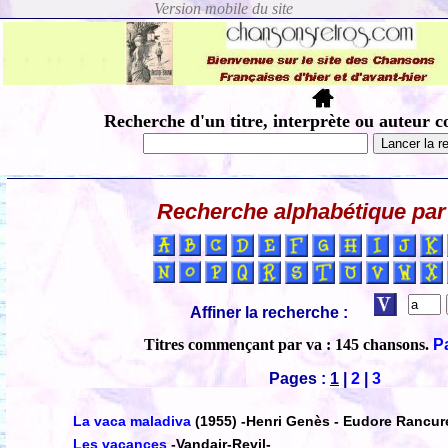
Recherche d'un titre, interprète ou auteur c
Recherche alphabétique par 
Affiner la recherche :
Titres commençant par va : 145 chansons.
Pa
Pages :
1
|
2
|
3
La vaca maladiva
(1955)
-Henri Genès - Eudore Rancure
Les vacances
-Vandair-Revil-