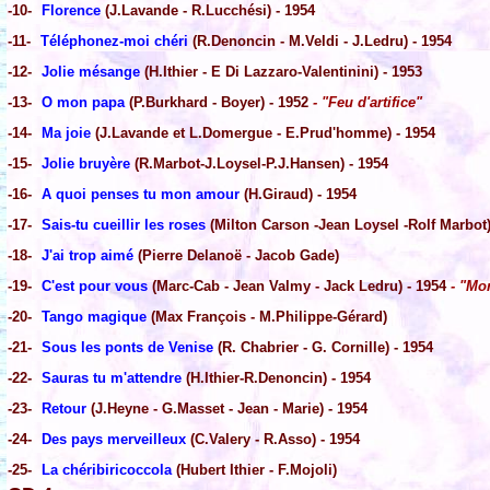
-10-
Florence
(J.Lavande - R.Lucchési) - 1954
-11-
Téléphonez-moi chéri
(R.Denoncin - M.Veldi - J.Ledru) - 1954
-12-
Jolie mésange
(H.Ithier - E Di Lazzaro-Valentinini) - 1953
-13-
O mon papa
(P.Burkhard - Boyer) - 1952
- "Feu d'artifice"
-14-
Ma joie
(J.Lavande et L.Domergue - E.Prud'homme) - 1954
-15-
Jolie bruyère
(R.Marbot-J.Loysel-P.J.Hansen) - 1954
-16-
A quoi penses tu mon amour
(H.Giraud) - 1954
-17-
Sais-tu cueillir les roses
(Milton Carson -Jean Loysel -Rolf Marbot)
-18-
J'ai trop aimé
(Pierre Delanoë - Jacob Gade)
-19-
C'est pour vous
(Marc-Cab - Jean Valmy - Jack Ledru) - 1954
- "Mon
-20-
Tango magique
(Max François - M.Philippe-Gérard)
-21-
Sous les ponts de Venise
(R. Chabrier - G. Cornille) - 1954
-22-
Sauras tu m'attendre
(H.Ithier-R.Denoncin) - 1954
-23-
Retour
(J.Heyne - G.Masset - Jean - Marie) - 1954
-24-
Des pays merveilleux
(C.Valery - R.Asso) - 1954
-25-
La chéribiricoccola
(Hubert Ithier - F.Mojoli)