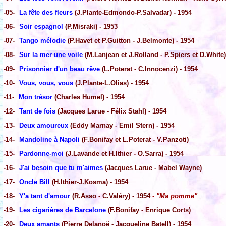
-05-
La fête des fleurs
(J.Plante-Edmondo-P.Salvadar) - 1954
-06-
Soir espagnol
(P.Misraki) - 1953
-07-
Tango mélodie
(P.Havet et P.Guitton - J.Belmonte) - 1954
-08-
Sur la mer une voile
(M.Lanjean et J.Rolland - P.Spiers et D.White)
-09-
Prisonnier d'un beau rêve
(L.Poterat - C.Innocenzi) - 1954
-10-
Vous, vous, vous
(J.Plante-L.Olias) - 1954
-11-
Mon trésor
(Charles Humel) - 1954
-12-
Tant de fois
(Jacques Larue - Félix Stahl) - 1954
-13-
Deux amoureux
(Eddy Marnay - Emil Stern) - 1954
-14-
Mandoline à Napoli
(F.Bonifay et L.Poterat - V.Panzoti)
-15-
Pardonne-moi
(J.Lavande et H.Ithier - O.Sarra) - 1954
-16-
J'ai besoin que tu m'aimes
(Jacques Larue - Mabel Wayne)
-17-
Oncle Bill
(H.Ithier-J.Kosma) - 1954
-18-
Y'a tant d'amour
(R.Asso - C.Valéry) - 1954
- "Ma pomme"
-19-
Les cigarières de Barcelone
(F.Bonifay - Enrique Corts)
-20-
Deux amants
(Pierre Delanoë - Jacqueline Batell) - 1954