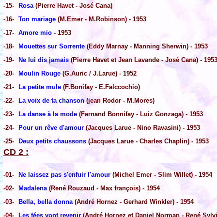
-15-
Rosa
(Pierre Havet - José Cana)
-16-
Ton mariage
(M.Emer - M.Robinson) - 1953
-17-
Amore mio
- 1953
-18-
Mouettes sur Sorrente
(Eddy Marnay - Manning Sherwin) - 1953
-19-
Ne lui dis jamais
(Pierre Havet et Jean Lavande - José Cana) - 195
-20-
Moulin Rouge
(G.Auric / J.Larue) - 1952
-21-
La petite mule
(F.Bonifay - E.Falccochio)
-22-
La voix de ta chanson
(jean Rodor - M.Mores)
-23-
La danse à la mode
(Fernand Bonnifay - Luiz Gonzaga) - 1953
-24-
Pour un rêve d'amour
(Jacques Larue - Nino Ravasini) - 1953
-25-
Deux petits chaussons
(Jacques Larue - Charles Chaplin) - 1953
CD 2 :
-01-
Ne laissez pas s'enfuir l'amour
(Michel Emer - Slim Willet) - 1954
-02-
Madalena
(René Rouzaud - Max françois) - 1954
-03-
Bella, bella donna
(André Hornez - Gerhard Winkler) - 1954
-04-
Les fées vont revenir
(André Hornez et Daniel Norman - René Sylvi