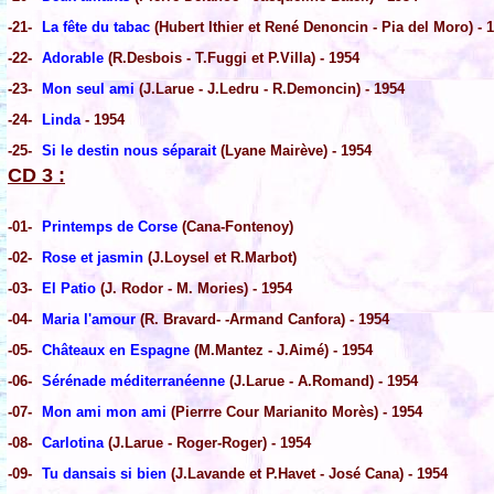
-21-
La fête du tabac
(Hubert Ithier et René Denoncin - Pia del Moro) - 
-22-
Adorable
(R.Desbois - T.Fuggi et P.Villa) - 1954
-23-
Mon seul ami
(J.Larue - J.Ledru - R.Demoncin) - 1954
-24-
Linda
- 1954
-25-
Si le destin nous séparait
(Lyane Mairève) - 1954
CD 3 :
-01-
Printemps de Corse
(Cana-Fontenoy)
-02-
Rose et jasmin
(J.Loysel et R.Marbot)
-03-
El Patio
(J. Rodor - M. Mories) - 1954
-04-
Maria l'amour
(R. Bravard- -Armand Canfora) - 1954
-05-
Châteaux en Espagne
(M.Mantez - J.Aimé) - 1954
-06-
Sérénade méditerranéenne
(J.Larue - A.Romand) - 1954
-07-
Mon ami mon ami
(Pierrre Cour Marianito Morès) - 1954
-08-
Carlotina
(J.Larue - Roger-Roger) - 1954
-09-
Tu dansais si bien
(J.Lavande et P.Havet - José Cana) - 1954