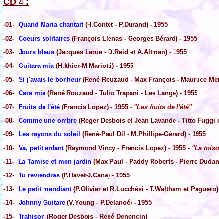
CD 4 :
-01-
Quand Maria chantait
(H.Contet - P.Durand) - 1955
-02-
Coeurs solitaires
(François Llenas - Georges Bérard) - 1955
-03-
Jours bleus
(Jacques Larue - D.Reid et A.Altman) - 1955
-04-
Guitara mia
(H.Ithier-M.Mariotti) - 1955
-05-
Si j'avais le bonheur
(René Rouzaud - Max François - Mauruce Mer
-06-
Cara mia
(René Rouzaud - Tulio Trapani - Lee Lange) - 1955
-07-
Fruits de l'été
(Francis Lopez) - 1955
- "Les fruits de l'été"
-08-
Comme une ombre
(Roger Desbois et Jean Lavande - Titto Fuggi e
-09-
Les rayons du soleil
(René-Paul Dil - M.Phillipe-Gérard) - 1955
-10-
Va, petit enfant
(Raymond Vincy - Francis Lopez) - 1955
- "La toiso
-11-
La Tamise et mon jardin
(Max Paul - Paddy Roberts - Pierre Dudan)
-12-
Tu reviendras
(P.Havet-J.Cana) - 1955
-13-
Le petit mendiant
(P.Olivier et R.Lucchési - T.Waltham et Paguero)
-14-
Johnny Guitare
(V.Young - P.Delanoé) - 1955
-15-
Trahison
(Roger Desbois - René Denoncin)