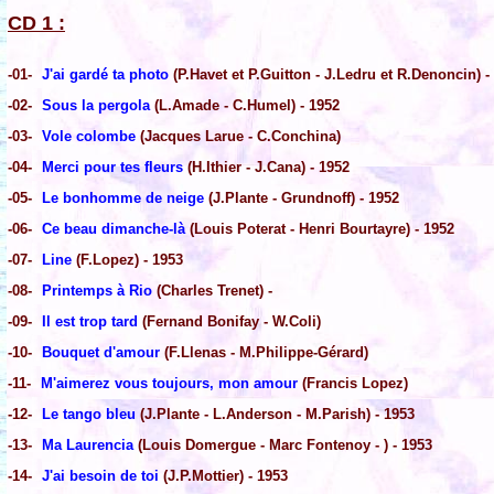
CD 1 :
-01-
J'ai gardé ta photo
(P.Havet et P.Guitton - J.Ledru et R.Denoncin) -
-02-
Sous la pergola
(L.Amade - C.Humel) - 1952
-03-
Vole colombe
(Jacques Larue - C.Conchina)
-04-
Merci pour tes fleurs
(H.Ithier - J.Cana) - 1952
-05-
Le bonhomme de neige
(J.Plante - Grundnoff) - 1952
-06-
Ce beau dimanche-là
(Louis Poterat - Henri Bourtayre) - 1952
-07-
Line
(F.Lopez) - 1953
-08-
Printemps à Rio
(Charles Trenet) -
-09-
Il est trop tard
(Fernand Bonifay - W.Coli)
-10-
Bouquet d'amour
(F.Llenas - M.Philippe-Gérard)
-11-
M'aimerez vous toujours, mon amour
(Francis Lopez)
-12-
Le tango bleu
(J.Plante - L.Anderson - M.Parish) - 1953
-13-
Ma Laurencia
(Louis Domergue - Marc Fontenoy - ) - 1953
-14-
J'ai besoin de toi
(J.P.Mottier) - 1953