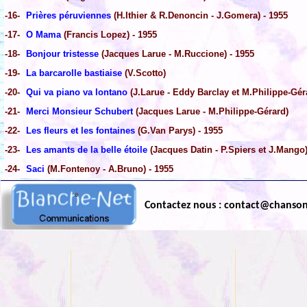
-16-
Prières péruviennes
(H.Ithier & R.Denoncin - J.Gomera) - 1955
-17-
O Mama
(Francis Lopez) - 1955
-18-
Bonjour tristesse
(Jacques Larue - M.Ruccione) - 1955
-19-
La barcarolle bastiaise
(V.Scotto)
-20-
Qui va piano va lontano
(J.Larue - Eddy Barclay et M.Philippe-Gér
-21-
Merci Monsieur Schubert
(Jacques Larue - M.Philippe-Gérard)
-22-
Les fleurs et les fontaines
(G.Van Parys) - 1955
-23-
Les amants de la belle étoile
(Jacques Datin - P.Spiers et J.Mango)
-24-
Saci
(M.Fontenoy - A.Bruno) - 1955
Contactez nous : contact@chanso