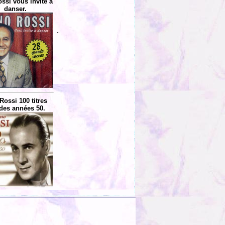
ssi vous invite à
danser.
..
Rossi 100 titres
 des années 50.