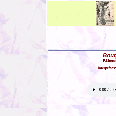
Bouq
F.Llena
Interprètes