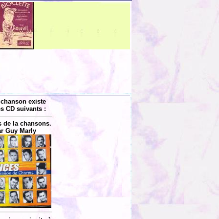
 chanson existe
es CD suivants :
s de la chansons.
r Guy Marly