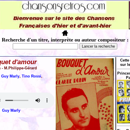
Recherche d'un titre, interprète ou auteur compositeur :
Cette
uet d'amour
sur l
s - M.Philippe-Gérard
Prince
:
Guy Marly
,
Tino Rossi
,
Pa
Guy Marly