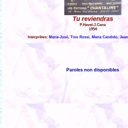
Tu reviendras
P.Havet-J.Cana
1954
Interprètes:
Marie-José
,
Tino Rossi
,
Maria Candido
,
Jean
Paroles non disponibles