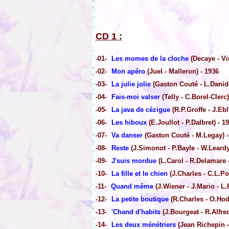
CD 1 :
-01-
Les momes de la cloche
(Decaye - Vi
-02-
Mon apéro
(Juel - Malleron) - 1936
-03-
La julie jolie
(Gaston Couté - L.Danide
-04-
Fais-moi valser
(Telly - C.Borel-Clerc)
-05-
La java de cézigue
(R.P.Groffe - J.Ebl
-06-
Les hiboux
(E.Joullot - P.Dalbret) - 1
-07-
Va danser
(Gaston Couté - M.Legay) -
-08-
Reste
(J.Simonot - P.Bayle - W.Leardy
-09-
J'suis mordue
(L.Carol - R.Delamare -
-10-
La fille et le chien
(J.Charles - C.L.Po
-11-
Quand même
(J.Wiener - J.Mario - L.
-12-
La petite boutique
(R.Charles - O.Hod
-13-
'Chand d'habits
(J.Bourgeat - R.Alfred
-14-
Les deux ménétriers
(Jean Richepin -