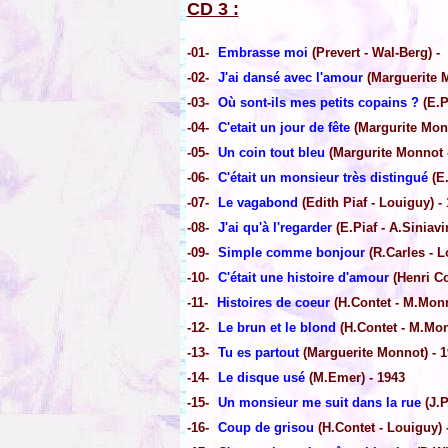
CD 3 :
-01-
Embrasse moi
(Prevert - Wal-Berg) -
-02-
J'ai dansé avec l'amour
(Marguerite M
-03-
Où sont-ils mes petits copains ?
(E.P
-04-
C'etait un jour de fête
(Margurite Monn
-05-
Un coin tout bleu
(Margurite Monnot - 
-06-
C'était un monsieur très distingué
(E.
-07-
Le vagabond
(Edith Piaf - Louiguy) -
-08-
J'ai qu'à l'regarder
(E.Piaf - A.Siniavi
-09-
Simple comme bonjour
(R.Carles - L
-10-
C'était une histoire d'amour
(Henri Co
-11-
Histoires de coeur
(H.Contet - M.Monn
-12-
Le brun et le blond
(H.Contet - M.Mon
-13-
Tu es partout
(Marguerite Monnot) - 
-14-
Le disque usé
(M.Emer) - 1943
-15-
Un monsieur me suit dans la rue
(J.P
-16-
Coup de grisou
(H.Contet - Louiguy) 