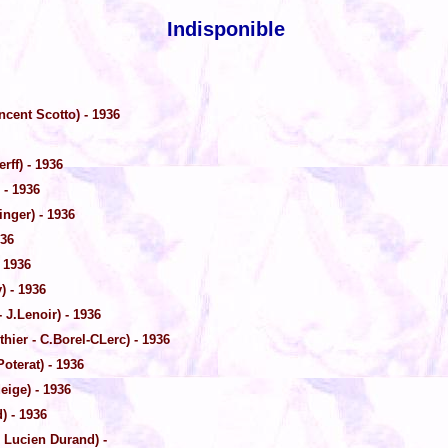
Indisponible
ncent Scotto) - 1936
rff) - 1936
 - 1936
inger) - 1936
936
 1936
) - 1936
 J.Lenoir) - 1936
thier - C.Borel-CLerc) - 1936
Poterat) - 1936
eige) - 1936
) - 1936
 Lucien Durand) -