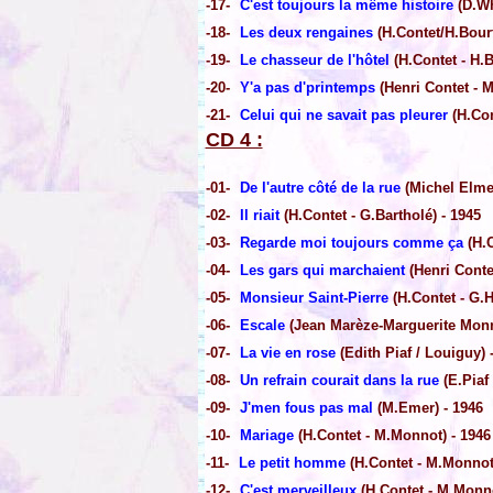
-17-
C'est toujours la même histoire
(D.Wh
-18-
Les deux rengaines
(H.Contet/H.Bourt
-19-
Le chasseur de l'hôtel
(H.Contet - H.B
-20-
Y'a pas d'printemps
(Henri Contet - M
-21-
Celui qui ne savait pas pleurer
(H.Con
CD 4 :
-01-
De l'autre côté de la rue
(Michel Elmer
-02-
Il riait
(H.Contet - G.Bartholé) - 1945
-03-
Regarde moi toujours comme ça
(H.C
-04-
Les gars qui marchaient
(Henri Conte
-05-
Monsieur Saint-Pierre
(H.Contet - G.H
-06-
Escale
(Jean Marèze-Marguerite Monn
-07-
La vie en rose
(Edith Piaf / Louiguy) 
-08-
Un refrain courait dans la rue
(E.Piaf
-09-
J'men fous pas mal
(M.Emer) - 1946
-10-
Mariage
(H.Contet - M.Monnot) - 1946
-11-
Le petit homme
(H.Contet - M.Monnot)
-12-
C'est merveilleux
(H.Contet - M.Monno