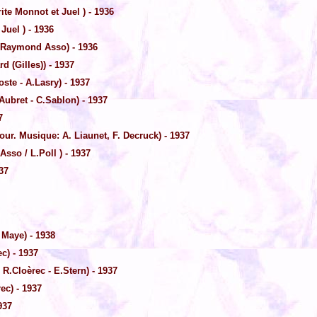
te Monnot et Juel ) - 1936
 Juel ) - 1936
 Raymond Asso) - 1936
d (Gilles)) - 1937
ste - A.Lasry) - 1937
ubret - C.Sablon) - 1937
7
our. Musique: A. Liaunet, F. Decruck) - 1937
sso / L.Poll ) - 1937
37
 Maye) - 1938
c) - 1937
 R.Cloèrec - E.Stern) - 1937
ec) - 1937
937