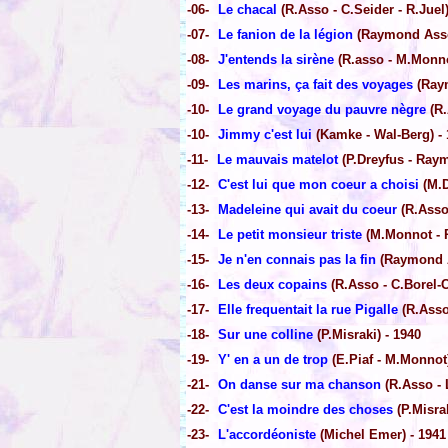
-06-
Le chacal
(R.Asso - C.Seider - R.Juel)
-07-
Le fanion de la légion
(Raymond Asso 
-08-
J'entends la sirène
(R.asso - M.Monno
-09-
Les marins, ça fait des voyages
(Raym
-10-
Le grand voyage du pauvre nègre
(R.
-10-
Jimmy c'est lui
(Kamke - Wal-Berg) - 
-11-
Le mauvais matelot
(P.Dreyfus - Ray
-12-
C'est lui que mon coeur a choisi
(M.D
-13-
Madeleine qui avait du coeur
(R.Asso 
-14-
Le petit monsieur triste
(M.Monnot - R
-15-
Je n'en connais pas la fin
(Raymond A
-16-
Les deux copains
(R.Asso - C.Borel-C
-17-
Elle frequentait la rue Pigalle
(R.Asso 
-18-
Sur une colline
(P.Misraki) - 1940
-19-
Y' en a un de trop
(E.Piaf - M.Monnot)
-21-
On danse sur ma chanson
(R.Asso - L
-22-
C'est la moindre des choses
(P.Misrak
-23-
L'accordéoniste
(Michel Emer) - 1941