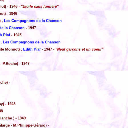
ot) - 1946
- "Etoile sans lumière"
ot) - 1946
) ,
Les Compagnons de la Chanson
e la Chanson
- 1947
h Piaf
- 1945
 ,
Les Compagnons de la Chanson
ite Monnot) ,
Edith Piaf
- 1947
- "Neuf garçons et un coeur"
- P.Roche) - 1947
che) -
y) - 1948
48
Blanche ) - 1949
farge - M.Philippe-Gérard) -