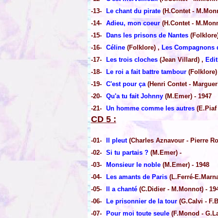
-13-
Le chant du pirate
(H.Contet - M.Monn
-14-
Adieu, mon coeur
(H.Contet - M.Monn
-15-
Dans les prisons de Nantes
(Folklore
-16-
Céline
(Folklore) ,
Les Compagnons d
-17-
Les trois cloches
(Jean Villard) ,
Edit
-18-
Le roi a fait battre tambour
(Folklore)
-19-
C'est pour ça
(Henri Contet - Marguer
-20-
Qu'a tu fait Johnny
(M.Emer) - 1947
-21-
Un homme comme les autres
(E.Piaf 
CD 5 :
-01-
Il pleut
(Charles Aznavour - Pierre Ro
-02-
Si tu partais ?
(M.Emer) -
-03-
Monsieur le noble
(M.Emer) - 1948
-04-
Les amants de Paris
(L.Ferré-E.Marna
-05-
Il a chanté
(C.Didier - M.Monnot) - 19
-06-
Le prisonnier de la tour
(G.Calvi - F.
-07-
Pour moi toute seule
(F.Monod - G.La