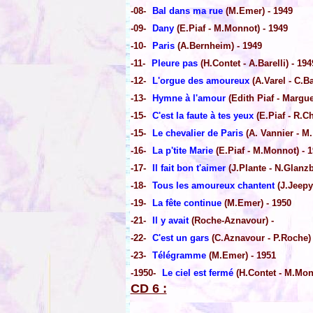
-08-
Bal dans ma rue
(M.Emer) - 1949
-09-
Dany
(E.Piaf - M.Monnot) - 1949
-10-
Paris
(A.Bernheim) - 1949
-11-
Pleure pas
(H.Contet - A.Barelli) - 194
-12-
L'orgue des amoureux
(A.Varel - C.Ba
-13-
Hymne à l'amour
(Edith Piaf - Margu
-15-
C'est la faute à tes yeux
(E.Piaf - R.C
-15-
Le chevalier de Paris
(A. Vannier - M.
-16-
La p'tite Marie
(E.Piaf - M.Monnot) - 
-17-
Il fait bon t'aimer
(J.Plante - N.Glanzb
-18-
Tous les amoureux chantent
(J.Jeepy
-19-
La fête continue
(M.Emer) - 1950
-21-
Il y avait
(Roche-Aznavour) -
-22-
C'est un gars
(C.Aznavour - P.Roche) 
-23-
Télégramme
(M.Emer) - 1951
-1950-
Le ciel est fermé
(H.Contet - M.Mon
CD 6 :