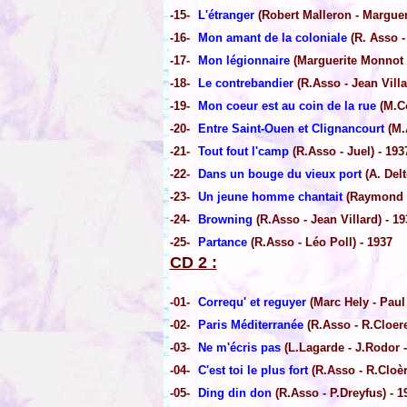
-15-
L'étranger
(Robert Malleron - Margueri
-16-
Mon amant de la coloniale
(R. Asso -
-17-
Mon légionnaire
(Marguerite Monnot
-18-
Le contrebandier
(R.Asso - Jean Villar
-19-
Mon coeur est au coin de la rue
(M.Co
-20-
Entre Saint-Ouen et Clignancourt
(M.A
-21-
Tout fout l'camp
(R.Asso - Juel) - 193
-22-
Dans un bouge du vieux port
(A. Delt
-23-
Un jeune homme chantait
(Raymond A
-24-
Browning
(R.Asso - Jean Villard) - 19
-25-
Partance
(R.Asso - Léo Poll) - 1937
CD 2 :
-01-
Correqu' et reguyer
(Marc Hely - Paul
-02-
Paris Méditerranée
(R.Asso - R.Cloere
-03-
Ne m'écris pas
(L.Lagarde - J.Rodor -
-04-
C'est toi le plus fort
(R.Asso - R.Cloèr
-05-
Ding din don
(R.Asso - P.Dreyfus) - 1