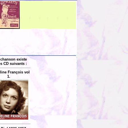
 chanson existe
es CD suivants :
line François vol
1.