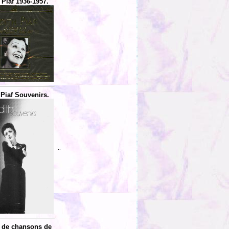
 Piaf 1936-1957.
 Piaf Souvenirs.
..
 de chansons de