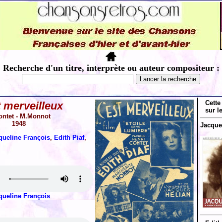
Recherche d'un titre, interprète ou auteur compositeur :
Cette
t merveilleux
sur l
ontet - M.Monnot
1948
Jacque
queline François
,
Edith Piaf
,
queline François