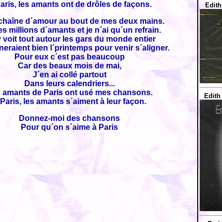
aris, les amants ont de drôles de façons.
Edith
a chaîne d´amour au bout de mes deux mains.
es millions d´amants et je n´ai qu´un refrain.
 voit tout autour les gars du monde entier
eraient bien l´printemps pour venir s´aligner.
Pour eux c´est pas beaucoup
Car des beaux mois de mai,
J´en ai collé partout
Dans leurs calendriers...
 amants de Paris ont usé mes chansons.
Edith
Paris, les amants s´aiment à leur façon.
Donnez-moi des chansons
Pour qu´on s´aime à Paris