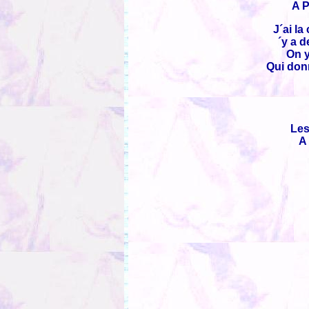
A P
J´ai l
´y a d
On y
Qui donn
Les
A 