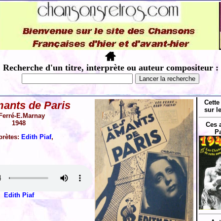
Recherche d'un titre, interprète ou auteur compositeur :
Cette
ants de Paris
sur l
Ferré-E.Marnay
1948
Ces 
Pa
prètes:
Edith Piaf
,
Edith Piaf