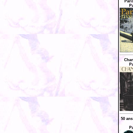
Pari
Pa
Chan
Pa
50 ans
Pa