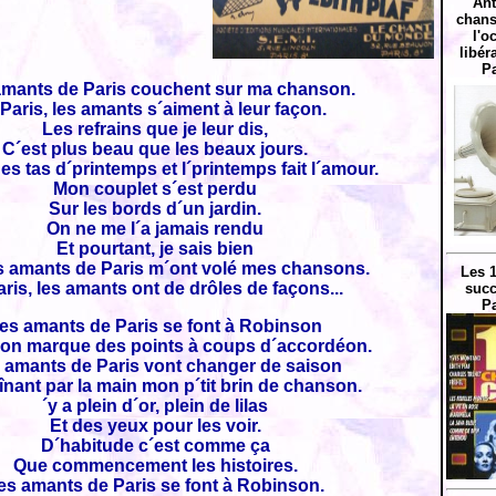
Ant
chans
l'o
libér
Pa
amants de Paris couchent sur ma chanson.
Paris, les amants s´aiment à leur façon.
Les refrains que je leur dis,
C´est plus beau que les beaux jours.
des tas d´printemps et l´printemps fait l´amour.
Mon couplet s´est perdu
Sur les bords d´un jardin.
On ne me l´a jamais rendu
Et pourtant, je sais bien
s amants de Paris m´ont volé mes chansons.
Les 
ris, les amants ont de drôles de façons...
succ
Pa
es amants de Paris se font à Robinson
on marque des points à coups d´accordéon.
 amants de Paris vont changer de saison
înant par la main mon p´tit brin de chanson.
´y a plein d´or, plein de lilas
Et des yeux pour les voir.
D´habitude c´est comme ça
Que commencement les histoires.
es amants de Paris se font à Robinson.