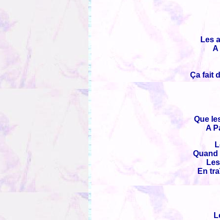
Les 
A 
Ça fait 
Que le
A Pa
L
Quand 
Les
En tra
L