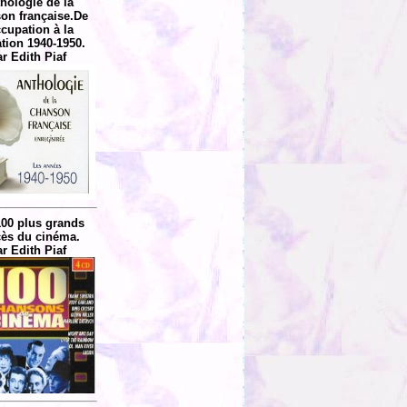
hologie de la
on française.De
ccupation à la
ation 1940-1950.
r Edith Piaf
100 plus grands
ès du cinéma.
r Edith Piaf