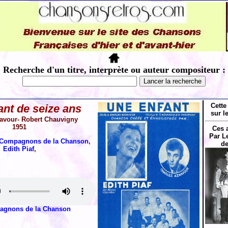
Recherche d'un titre, interprète ou auteur compositeur :
Cette
ant de seize ans
sur l
avour- Robert Chauvigny
1951
Ces 
Par 
 Compagnons de la Chanson
,
de
Edith Piaf
,
agnons de la Chanson