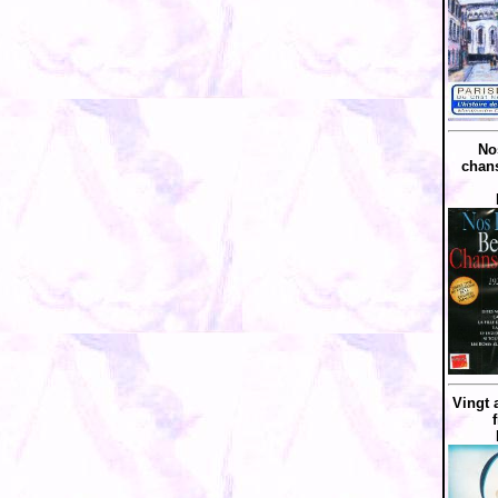
No
chans
Vingt 