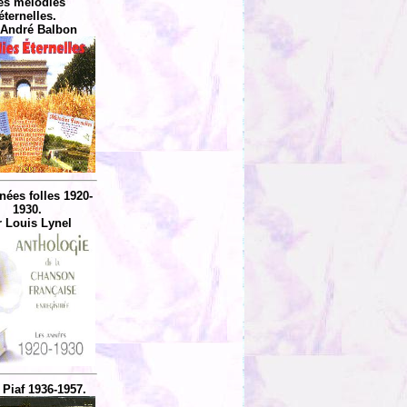
es mélodies
éternelles.
 André Balbon
nées folles 1920-
1930.
r Louis Lynel
 Piaf 1936-1957.