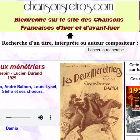
Recherche d'un titre, interprète ou auteur compositeur :
Cette
ux ménétriers
sur l
hepin - Lucien Durand
1929
Ces 
a
,
André Balbon
,
Louis Lynel
,
,
Stello et ses choeurs
,
Damia