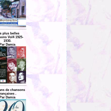
s plus belles
ons Vol4 1925-
1930.
Par Damia
ans de chansons
françaises .
Par Damia