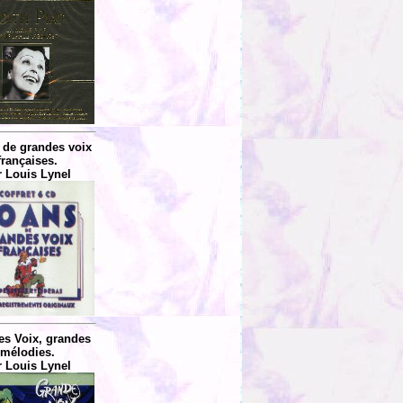
 de grandes voix
françaises.
r Louis Lynel
s Voix, grandes
mélodies.
r Louis Lynel