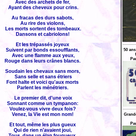
Avec des archets de fer,
Ayant des cheveux pour crins.
Au fracas des durs sabots,
Au rire des violons,
Les morts sortent des tombeaux.
Dansons et cabriolons!
Et les trépassés joyeux
Suivent par bonds essoufflants,
50 ans
Avec une flamme aux yeux,
Pa
Rouge dans leurs crânes blancs.
Soudain les chevaux sans mors,
Sans selle et sans étriers
Font halte et voici qu'aux morts
Parlent les ménétriers.
Le premier dit, d'une voix
Sonnant comme un tympanon:
Voulez-vous vivre deux fois?
Venez, la Vie est mon nom!
Grande
Pa
Et tout, même les plus gueux
Qui de rien n'avaient joui,
Tous, dans un élan fougueux,