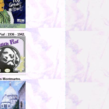
..
iaf : 1936 - 1942.
is Montmartre.