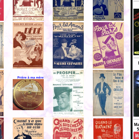
Prière à ma mère
Ma
5