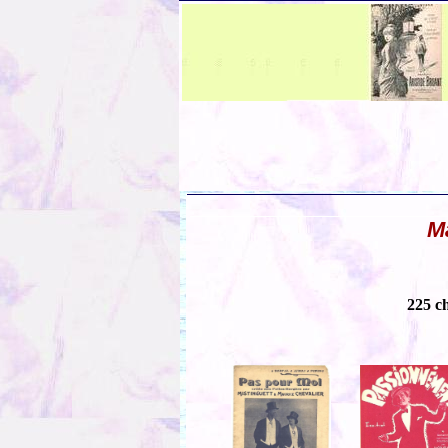
M
225 c