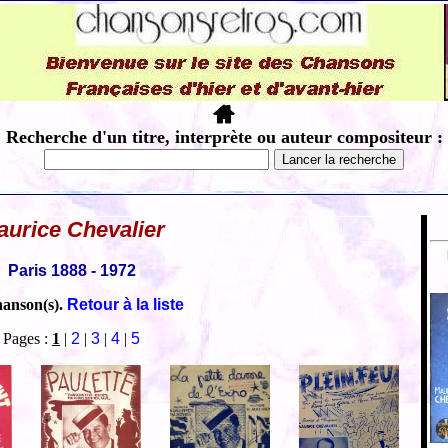
Recherche d'un titre, interprète ou auteur compositeur :
aurice Chevalier
Paris 1888 - 1972
hanson(s).
Retour à la liste
Pages :
1
|
2
|
3
|
4
|
5