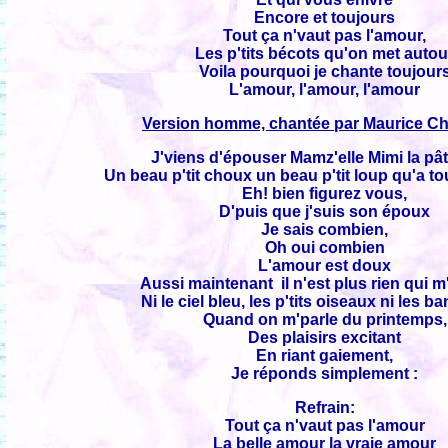
Encore et toujours
Tout ça n'vaut pas l'amour,
Les p'tits bécots qu'on met autou
Voila pourquoi je chante toujour
L'amour, l'amour, l'amour
Version homme, chantée par Maurice Che
J'viens d'épouser Mamz'elle Mimi la pât
Un beau p'tit choux un beau p'tit loup qu'a to
Eh! bien figurez vous,
D'puis que j'suis son époux
Je sais combien,
Oh oui combien
L'amour est doux
Aussi maintenant il n'est plus rien qui m
Ni le ciel bleu, les p'tits oiseaux ni les b
Quand on m'parle du printemps,
Des plaisirs excitant
En riant gaiement,
Je réponds simplement :
Refrain:
Tout ça n'vaut pas l'amour
La belle amour la vraie amour