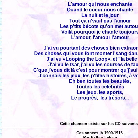
L'amour qui nous enchante
Quand le coeur nous chante
La nuit et le jour
Tout ça n'vaut pas l'amour
Les p'tits bécots qu'on met autou
Voilà pourquoi je chante toujour
L'amour, l'amour l'amour
J'ai vu pourtant des choses bien extraor
Des choses qui vous font monter l'sang dans
J'ai vu «Looping the Loop», et "la belle
J'ai vu le tsar, j'ai vu les courses de t
C'que j'vous dit là c'est pour montrer qu'j'su
J'connais les jeux, les p'tites histoires, à v
Eh ben toutes les beautés,
Toutes les célébrités
Les jeux, les sports,
Le progrès, les trésors...
Cette chanson existe sur les CD suivants
Ces années là 1900-1913.
Par Esther Lekain