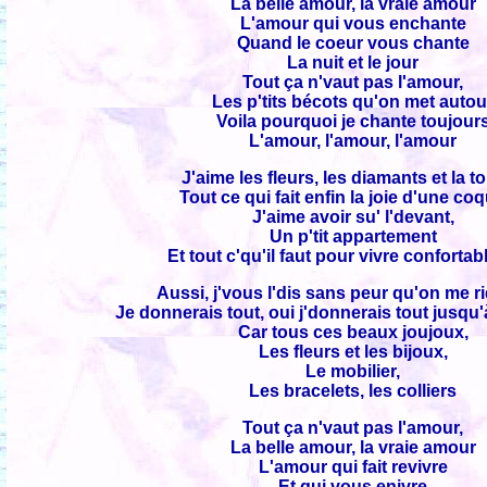
La belle amour, la vraie amour
L'amour qui vous enchante
Quand le coeur vous chante
La nuit et le jour
Tout ça n'vaut pas l'amour,
Les p'tits bécots qu'on met autou
Voila pourquoi je chante toujour
L'amour, l'amour, l'amour
J'aime les fleurs, les diamants et la to
Tout ce qui fait enfin la joie d'une co
J'aime avoir su' l'devant,
Un p'tit appartement
Et tout c'qu'il faut pour vivre conforta
Aussi, j'vous l'dis sans peur qu'on me ri
Je donnerais tout, oui j'donnerais tout jusqu
Car tous ces beaux joujoux,
Les fleurs et les bijoux,
Le mobilier,
Les bracelets, les colliers
Tout ça n'vaut pas l'amour,
La belle amour, la vraie amour
L'amour qui fait revivre
Et qui vous enivre