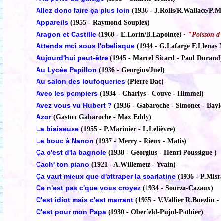
Allez donc faire ça plus loin
(1936 - J.Rolls/R.Wallace/P.M
Appareils
(1955 - Raymond Souplex)
Aragon et Castille
(1960 - E.Lorin/B.Lapointe)
- "Poisson d'
Attends moi sous l'obelisque
(1944 - G.Lafarge F.Llenas
Aujourd'hui peut-être
(1945 - Marcel Sicard - Paul Durand
Au Lycée Papillon
(1936 - Georgius/Juel)
Au salon des loufoqueries
(Pierre Dac)
Avec les pompiers
(1934 - Charlys - Couve - Himmel)
Avez vous vu Hubert ?
(1936 - Gabaroche - Simonet - Bayl
Azor
(Gaston Gabaroche - Max Eddy)
La biaiseuse
(1955 - P.Marinier - L.Lelièvre)
Le bouc à Nanon
(1937 - Merry - Rieux - Matis)
Ça c'est d'la bagnole
(1938 - Georgius - Henri Poussigue )
Cach' ton piano
(1921 - A.Willemetz - Yvain)
Ça vaut mieux que d'attraper la scarlatine
(1936 - P.Misr
Ce n'est pas c'que vous croyez
(1934 - Sourza-Cazaux)
C'est idiot mais c'est marrant
(1935 - V.Vallier R.Buezlin 
C'est pour mon Papa
(1930 - Oberfeld-Pujol-Pothier)