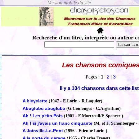
Recherche d'un titre, interprète ou auteur c
Les chansons comique
Pages :
1
|
2
|
3
Il y a 104 chansons dans cette lis
A bicyclette
(1947 - E.Lorin - R.Laquier)
Abuglubu abugluba
(G.Coulonges - C.Argentino)
Ah ! Les p'tits Pois
(1901 - F.Mortreuil/E.Spencer )
Ah ! si j'avais un franc cinquante
(M. et J. Schonberger - 
A Joinville-Le-Pont
(1956 - Etienne Lorin )
A la porte du garage
(1955 - Charles Trenet)