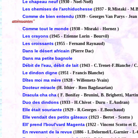
Le chapeau neuf
(1930 - Noel-Noël)
Les chemises de l'archiduchesse
(1937 - R.Mistaki - M.B
Comme de bien entendu
(1939 - Georges Van Parys - Jean
atténuantes"
Comme tout le monde
(1938 - Misraki - Hornez )
Les crayons
(1945 - Etienne Lorin - Bourvil)
Les croissants
(1955 - Fernand Raynaud)
Dans le désert africain
(Pierre Dac)
Dans ma petite bagnole
Débit de l'eau, débit de lait
(1943 - C.Trenet-F.Blanche / C
Le dindon digne
(1951 - Francis Blanche)
Dîtes moi ma mère
(1928 - Willemetz-Yvain)
Docteur miracle
(H. Ithier - Ross Bagdasarian)
Dracula cha cha
( F. Bonifay - Brunini, B. Brighetti, Marti
Duo des dindons
(1933 - H.Chivot - Duru - E.Audran)
Elle était souriante
(1929 - R.Georges - E.Bouchaud)
Elle vendait des petits gâteaux
(1923 - Bertet - Scotto )
Ell' prend l'boul'vard Magenta
(1922 - Vincent Scotto et E.
En revenant de la revue
(1886 - L.Delormel/L.Garnier - L