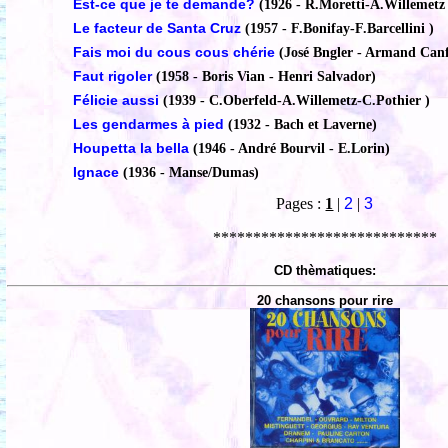
Est-ce que je te demande?
(1926 - R.Moretti-A.Willemetz 
Le facteur de Santa Cruz
(1957 - F.Bonifay-F.Barcellini )
Fais moi du cous cous chérie
(José Bngler - Armand Can
Faut rigoler
(1958 - Boris Vian - Henri Salvador)
Félicie aussi
(1939 - C.Oberfeld-A.Willemetz-C.Pothier )
Les gendarmes à pied
(1932 - Bach et Laverne)
Houpetta la bella
(1946 - André Bourvil - E.Lorin)
Ignace
(1936 - Manse/Dumas)
Pages :
1
|
2
|
3
****************************
CD thèmatiques:
20 chansons pour rire