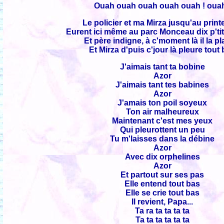
Ouah ouah ouah ouah ouah ! ouah
Le policier et ma Mirza jusqu'au prin
Eurent ici même au parc Monceau dix p'ti
Et père indigne, à c'moment là il la p
Et Mirza d'puis c'jour là pleure tout
J'aimais tant ta bobine
Azor
J'aimais tant tes babines
Azor
J'amais ton poil soyeux
Ton air malheureux
Maintenant c'est mes yeux
Qui pleurottent un peu
Tu m'laisses dans la débine
Azor
Avec dix orphelines
Azor
Et partout sur ses pas
Elle entend tout bas
Elle se crie tout bas
Il revient, Papa...
Ta ra ta ta ta ta
Ta ta ta ta ta ta