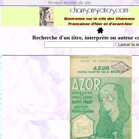
Recherche d'un titre, interprète ou auteur c