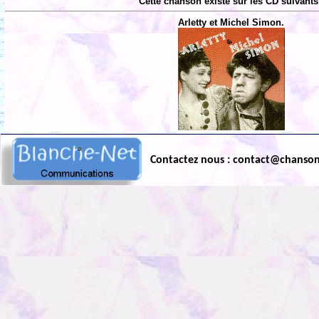
Cette chanson existe sur les CD suivants
Arletty et Michel Simon.
Contactez nous : contact@chanso