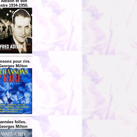
 Adison et son
stre 1934-1950.
nsons pour rire.
Georges Milton
années folles.
Georges Milton