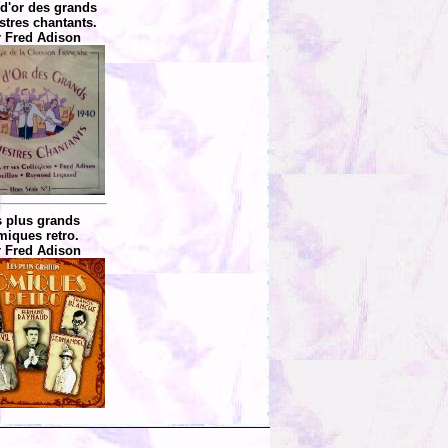
 d'or des grands
stres chantants.
 Fred Adison
 plus grands
miques retro.
 Fred Adison