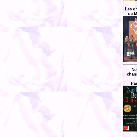
Les g
de M
No
chans
Par