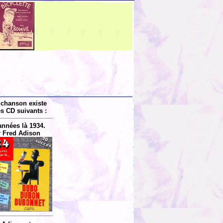
 chanson existe
es CD suivants :
années là 1934.
 Fred Adison