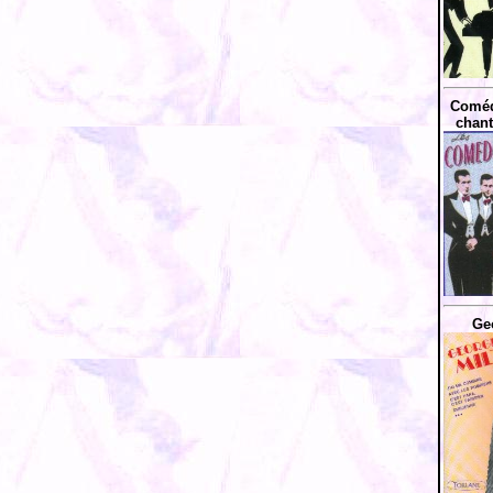
Coméd
chant
Ge