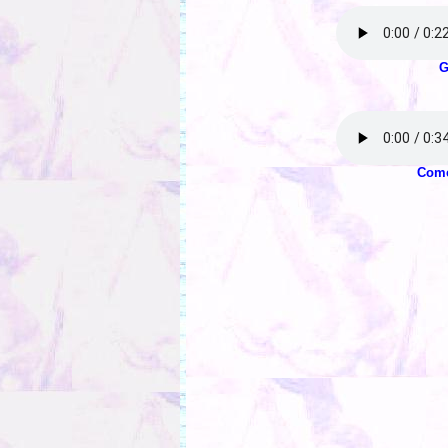
G
Comé