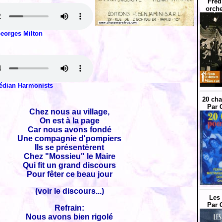
Fred
orche
eorges Milton
dian Harmonists
20 cha
Par 
Chez nous au village,
On est à la page
Car nous avons fondé
Une compagnie d'pompiers
Ils se présentèrent
Chez "Mossieu" le Maire
Qui fit un grand discours
Pour fêter ce beau jour
(voir le discours...)
Les 
Par 
Refrain:
Nous avons bien rigolé