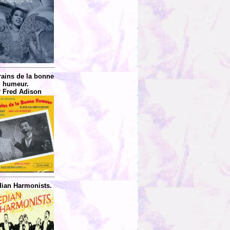
rains de la bonne
humeur.
 Fred Adison
ian Harmonists.