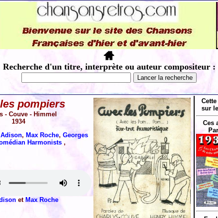
Recherche d'un titre, interprète ou auteur compositeur :
Cette
les pompiers
sur l
s - Couve - Himmel
1934
Ces 
Par
 Adison
,
Max Roche
,
Georges
omédian Harmonists
,
dison
et
Max Roche