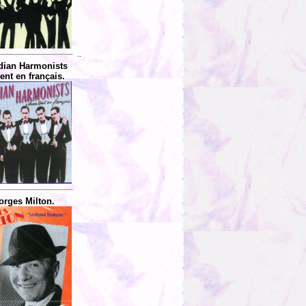
..
ian Harmonists
ent en français.
orges Milton.