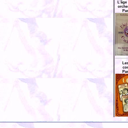
L'âge
orche
Par
Les
co
Par