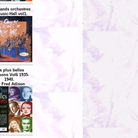
rands orchestres
usic-Hall vol1.
s plus belles
ons Vol6 1935-
1940.
 Fred Adison