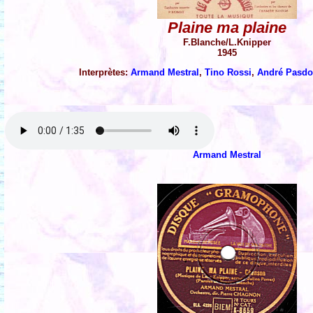
Plaine ma plaine
F.Blanche/L.Knipper
1945
Interprètes:
Armand Mestral
,
Tino Rossi
,
André Pasd
Armand Mestral