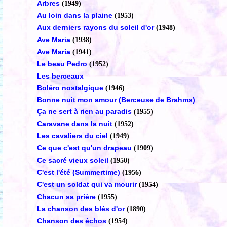
Arbres
(1949)
Au loin dans la plaine
(1953)
Aux derniers rayons du soleil d'or
(1948)
Ave Maria
(1938)
Ave Maria
(1941)
Le beau Pedro
(1952)
Les berceaux
Boléro nostalgique
(1946)
Bonne nuit mon amour (Berceuse de Brahms)
Ça ne sert à rien au paradis
(1955)
Caravane dans la nuit
(1952)
Les cavaliers du ciel
(1949)
Ce que c'est qu'un drapeau
(1909)
Ce sacré vieux soleil
(1950)
C'est l'été (Summertime)
(1956)
C'est un soldat qui va mourir
(1954)
Chacun sa prière
(1955)
La chanson des blés d'or
(1890)
Chanson des échos
(1954)