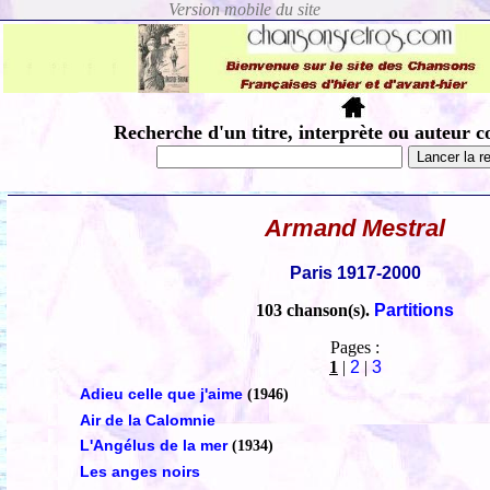
Recherche d'un titre, interprète ou auteur c
Armand Mestral
Paris 1917-2000
103 chanson(s).
Partitions
Pages :
1
|
2
|
3
Adieu celle que j'aime
(1946)
Air de la Calomnie
L'Angélus de la mer
(1934)
Les anges noirs