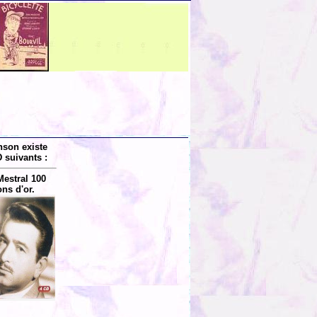
nson existe
 suivants :
estral 100
ns d'or.