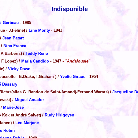
Indisponible
d Gerbeau
- 1985
ue - J.Féline) /
Line Monty
- 1943
 /
Jean Patart
 /
Nina Franca
 A.Barbéris) /
Teddy Reno
- F.Lopez) /
Maria Candido
- 1947
- "Andalousie"
te) /
Vicky Down
ussolle - E.Drake, I.Graham ) /
Yvette Giraud
- 1954
é Dassary
Rictus(alias G. Randon de Saint-Amand)-Fernand Warms) /
Jacqueline D
owski) /
Miguel Amador
 /
Marie-José
 Kok et André Salvet) /
Rudy Hirigoyen
lahen) /
Léo Marjane
e Robin