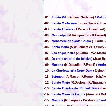
-01-
Sainte Rita
(Roland Gerbeau) /
Rolan
-02-
Sainte Madeleine
(Louis Gasté - J.Lar
-03-
Sainte Thérèse
(J.Patart - Planchard)
-04-
Mea culpa
(M.Rivegauche - H.Giraud)
-05-
Monastère de Santa Chiara
(J.Larue -
-06-
Santa Maria
(A.Willemetz et R.Vincy 
-07-
Les anges noirs
(J.Larue - M.A.Macis
-08-
Je crois en toi (I do beleive)
(Jean Bro
-09-
Madona
(M.Dabadie - F.Freed) /
Andr
-10-
La Charlotte prie Notre-Dame
(Jehan 
-11-
Seigneur
(A.Marco - P.Romo - Tchaïk
-12-
Sainte Marie
(R.Desbos - P.Aliprandi)
-13-
Sainte Thérèse de l'Enfant Jésus
(Léo
-14-
Sainte Marie de Fatima
(Amel - G.Gol
-15-
Madona
(M.Lanjean - Piratini) /
Claud