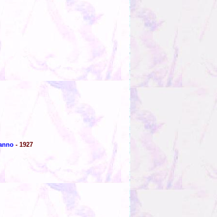
anno
- 1927