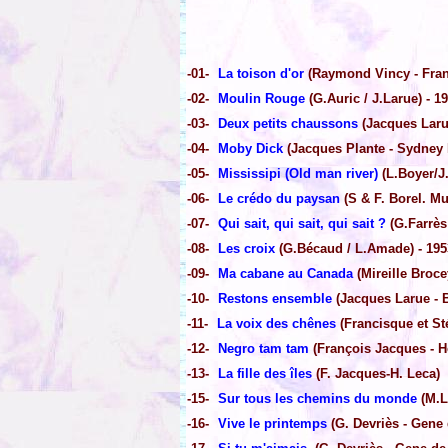
-01-
La toison d'or
(Raymond Vincy - Fra
-02-
Moulin Rouge
(G.Auric / J.Larue) - 1
-03-
Deux petits chaussons
(Jacques Laru
-04-
Moby Dick
(Jacques Plante - Sydney 
-05-
Mississipi (Old man river)
(L.Boyer/J.
-06-
Le crédo du paysan
(S & F. Borel. Mu
-07-
Qui sait, qui sait, qui sait ?
(G.Farrès 
-08-
Les croix
(G.Bécaud / L.Amade) - 195
-09-
Ma cabane au Canada
(Mireille Broce
-10-
Restons ensemble
(Jacques Larue - B
-11-
La voix des chênes
(Francisque et St
-12-
Negro tam tam
(François Jacques - H
-13-
La fille des îles
(F. Jacques-H. Leca)
-15-
Sur tous les chemins du monde
(M.L
-16-
Vive le printemps
(G. Devriès - Gene 