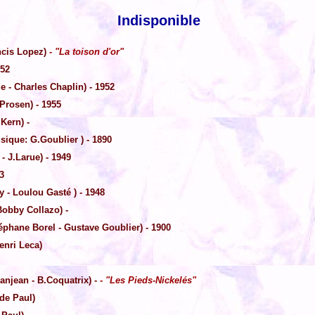
Indisponible
ncis Lopez)
- "La toison d'or"
952
e - Charles Chaplin) - 1952
Prosen) - 1955
Kern) -
sique: G.Goublier ) - 1890
- J.Larue) - 1949
3
y - Loulou Gasté ) - 1948
obby Collazo) -
éphane Borel - Gustave Goublier) - 1900
enri Leca)
anjean - B.Coquatrix) -
- "Les Pieds-Nickelés"
de Paul)