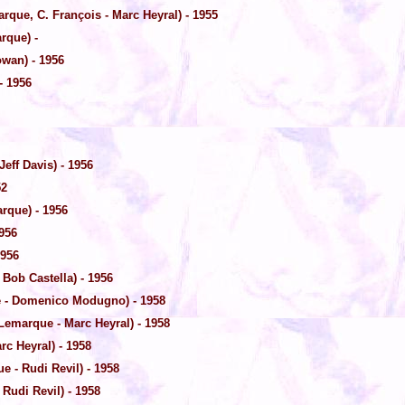
rque, C. François - Marc Heyral) - 1955
rque) -
wan) - 1956
- 1956
eff Davis) - 1956
52
rque) - 1956
956
1956
Bob Castella) - 1956
 - Domenico Modugno) - 1958
Lemarque - Marc Heyral) - 1958
c Heyral) - 1958
 - Rudi Revil) - 1958
Rudi Revil) - 1958