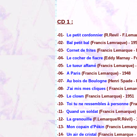
CD 1 :
-01-
Le petit cordonnier
(R.Revil - F.Lema
-02-
Bal petit bal
(Francis Lemraque) - 19
-03-
Cornet de frites
(Francis Lemarque - B
-04-
Le cocher de fiacre
(Eddy Marnay - Fr
-05-
Le tueur affamé
(Francis Lemarque) -
-06-
A Paris
(Francis Lemarque) - 1948
-07-
Au bois de Boulogne
(Henri Spade - 
-08-
J'ai mis mes cliques
( Francis Lemarq
-09-
Le clown
(Francis Lemarque) - 1951
-10-
Toi tu ne ressembles à personne
(Fra
-11-
Quand un soldat
(Francis Lemarque) 
-12-
La grenouille
(F.Lemarque/R.Révil) - 
-13-
Mon copain d'Pékin
(Francis Lemarqu
-14-
Un air de cristal
(Francis Lemarque - 