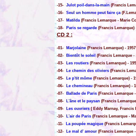
-15-
Julot poil-dans-la-main
(Francis Lema
-16-
Seul un homme peut faire ça
(F.Lema
-17-
Matilda
(Francis Lemarque - Marie Co
-18-
Paris se regarde
(Francis Lemarque) 
CD 2 :
-01-
Marjolaine
(Francis Lemarque) - 1957
-02-
Bientôt le soleil
(Francis Lemarque - J
-03-
Les routiers
(Francis Lemarque) - 19
-04-
Le chemin des oliviers
(Francis Lema
-05-
Le p'tit môme
(Francis Lemarque) - 1
-06-
Le chemineau
(Francis Lemarque) - 
-07-
Ballade de Paris
(Francis Lemarque - 
-08-
L'âne et le paysan
(Francis Lemarque
-09-
Les ouvriers
( Eddy Marnay, Francis 
-10-
L'air de Paris
(Francis Lemarque - Mar
-11-
La poupée magique
(Francis Lemarque
-12-
Le mal d' amour
(Francis Lemarque - 