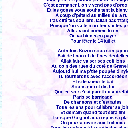
C'est permanent, on y vend pas d'pr
Et les gosse vous souhaitent la bien
A coup d'pétard au milieu de la r
T'as ciré tes souliers, fallait pas t'fat
Puisque 'on va te marcher sur les p
Allez vient comme tu es
On va bien s'en payer
Pour fêter le 14 juillet
Autrefois Suzon sous son jupon
Fait de linon et de fines dentelle
Allait faire valser ses cotillons
Au coin des rues du coté de Grenel
Aujourd'hui ma p'tite poupée d'ny
Tu tournerons avec l'accordéon
Et si le coeur te bat
Souris moi et dis toi
Que ce soir c'est pareil qu'autrefo
Paris se barricade
De chansons et d'estrades
Tous les ans pour célébrer sa joi
Et demain quand tout sera fini
Lorsque Guignol aura repris sa pl
On pourra revoir aux Tuileries
Tous les enfants à la sortie des cla