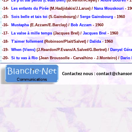
-13-
Le p'tit bal perdu (c'était bien)
(G.Verlor/R.Nyel) /
André Bourvil
- 1
-14-
Les enfants du Pirée
(M.Hadjidakis/J.Larue) /
Nana Mouskouri
- 19
-15-
Sois belle et tais toi
(S.Gainsbourg) /
Serge Gainsbourg
- 1960
-16-
Mustapha
(E.Azzam/E.Barclay) /
Bob Azzam
- 1960
-17-
La valse à mille temps
(Jacques Brel) /
Jacques Brel
- 1960
-18-
T'aimer follement
(Robinson/Plait/Salvet) /
Dalida
- 1960
-19-
When (Viens)
(J.Reardon/P.Evans/A.Salvet/G.Bertret) /
Danyel Gér
-20-
Si tu vas à Rio
(Jean Broussolle - Carvalhino - J.Monteiro) /
Dario
Contactez nous : contact@chanso