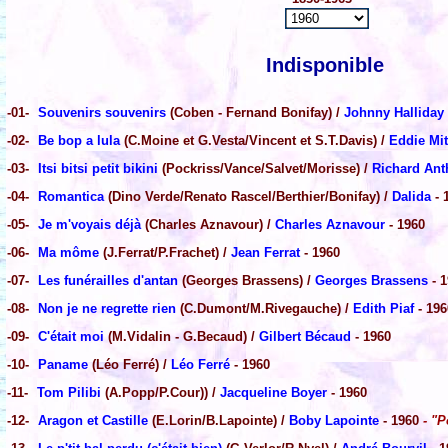
Indisponible
-01-
Souvenirs souvenirs
(Coben - Fernand Bonifay) /
Johnny Halliday
-02-
Be bop a lula
(C.Moine et G.Vesta/Vincent et S.T.Davis) /
Eddie Mit
-03-
Itsi bitsi petit bikini
(Pockriss/Vance/Salvet/Morisse) /
Richard An
-04-
Romantica
(Dino Verde/Renato Rascel/Berthier/Bonifay) /
Dalida
- 
-05-
Je m'voyais déjà
(Charles Aznavour) /
Charles Aznavour
- 1960
-06-
Ma môme
(J.Ferrat/P.Frachet) /
Jean Ferrat
- 1960
-07-
Les funérailles d'antan
(Georges Brassens) /
Georges Brassens
- 1
-08-
Non je ne regrette rien
(C.Dumont/M.Rivegauche) /
Edith Piaf
- 196
-09-
C'était moi
(M.Vidalin - G.Becaud) /
Gilbert Bécaud
- 1960
-10-
Paname
(Léo Ferré) /
Léo Ferré
- 1960
-11-
Tom Pilibi
(A.Popp/P.Cour)) /
Jacqueline Boyer
- 1960
-12-
Aragon et Castille
(E.Lorin/B.Lapointe) /
Boby Lapointe
- 1960
- "P