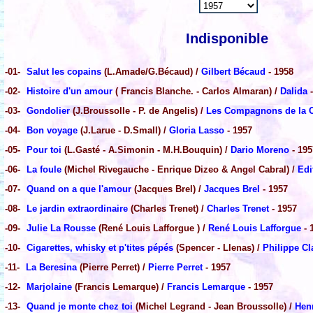
Indisponible
-01-
Salut les copains
(L.Amade/G.Bécaud) /
Gilbert Bécaud
- 1958
-02-
Histoire d'un amour
( Francis Blanche. - Carlos Almaran) /
Dalida
-
-03-
Gondolier
(J.Broussolle - P. de Angelis) /
Les Compagnons de la 
-04-
Bon voyage
(J.Larue - D.Small) /
Gloria Lasso
- 1957
-05-
Pour toi
(L.Gasté - A.Simonin - M.H.Bouquin) /
Dario Moreno
- 195
-06-
La foule
(Michel Rivegauche - Enrique Dizeo & Angel Cabral) /
Edi
-07-
Quand on a que l'amour
(Jacques Brel) /
Jacques Brel
- 1957
-08-
Le jardin extraordinaire
(Charles Trenet) /
Charles Trenet
- 1957
-09-
Julie La Rousse
(René Louis Lafforgue ) /
René Louis Lafforgue
- 
-10-
Cigarettes, whisky et p'tites pépés
(Spencer - Llenas) /
Philippe Cl
-11-
La Beresina
(Pierre Perret) /
Pierre Perret
- 1957
-12-
Marjolaine
(Francis Lemarque) /
Francis Lemarque
- 1957
-13-
Quand je monte chez toi
(Michel Legrand - Jean Broussolle) /
Hen