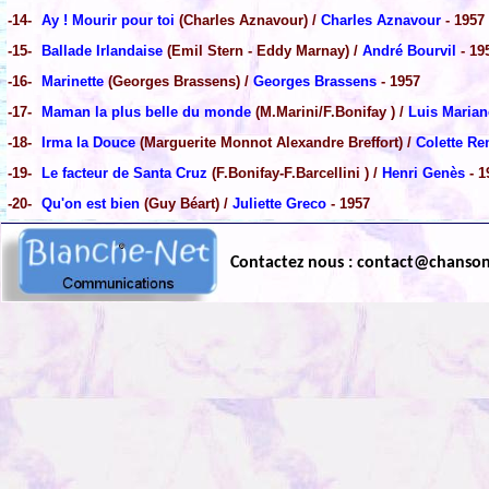
-14-
Ay ! Mourir pour toi
(Charles Aznavour) /
Charles Aznavour
- 1957
-15-
Ballade Irlandaise
(Emil Stern - Eddy Marnay) /
André Bourvil
- 19
-16-
Marinette
(Georges Brassens) /
Georges Brassens
- 1957
-17-
Maman la plus belle du monde
(M.Marini/F.Bonifay ) /
Luis Maria
-18-
Irma la Douce
(Marguerite Monnot Alexandre Breffort) /
Colette Re
-19-
Le facteur de Santa Cruz
(F.Bonifay-F.Barcellini ) /
Henri Genès
- 1
-20-
Qu'on est bien
(Guy Béart) /
Juliette Greco
- 1957
Contactez nous : contact@chanso