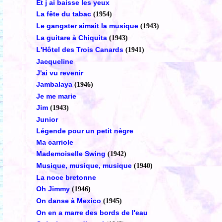
Et j ai baisse les yeux
La fête du tabac
(1954)
Le gangster aimait la musique
(1943)
La guitare à Chiquita
(1943)
L'Hôtel des Trois Canards
(1941)
Jacqueline
J'ai vu revenir
Jambalaya
(1946)
Je me marie
Jim
(1943)
Junior
Légende pour un petit nègre
Ma carriole
Mademoiselle Swing
(1942)
Musique, musique, musique
(1940)
La noce bretonne
Oh Jimmy
(1946)
On danse à Mexico
(1945)
On en a marre des bords de l'eau