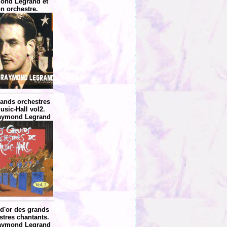
ond Legrand et
n orchestre.
rands orchestres
usic-Hall vol2.
aymond Legrand
..
 d'or des grands
stres chantants.
aymond Legrand