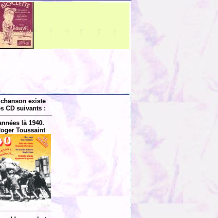
 chanson existe
es CD suivants :
années là 1940.
Roger Toussaint