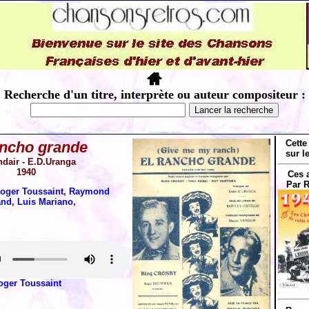
Recherche d'un titre, interprète ou auteur compositeur :
Cette
ancho grande
sur l
dair - E.D.Uranga
1940
Ces 
Par 
oger Toussaint
,
Raymond
and
,
Luis Mariano
,
oger Toussaint