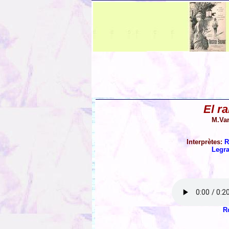
El r
M.Van
Interprètes:
R
Legr
R