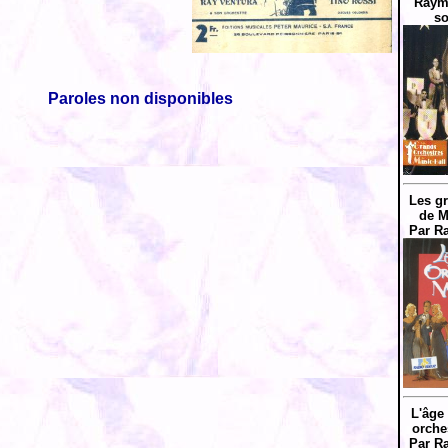
Raym
so
Paroles non disponibles
Les g
de M
Par R
L'âge
orche
Par R