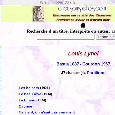
Recherche d'un titre, interprète ou auteur c
Louis Lynel
Bastia 1887 - Gourdon 1967
47 chanson(s).
Partitions
Les baisers
(1921)
Le beau rêve
(1934)
Le biniou
(1934)
Caprice
Ça vient, on n'sait pas comment