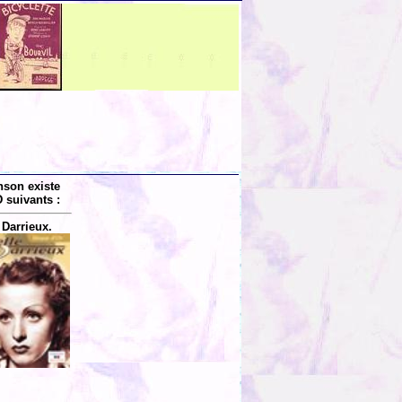
nson existe
 suivants :
 Darrieux.