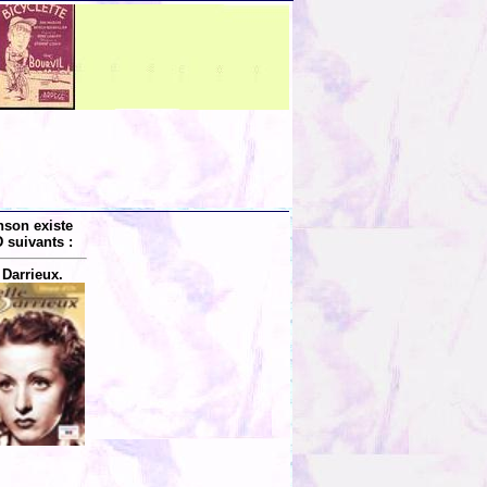
nson existe
 suivants :
 Darrieux.