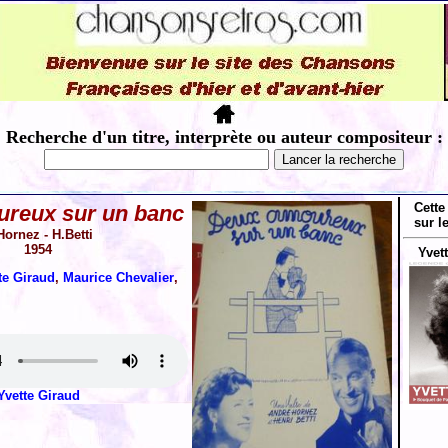
Recherche d'un titre, interprète ou auteur compositeur :
Cette
reux sur un banc
sur l
Hornez - H.Betti
1954
Yvett
te Giraud
,
Maurice Chevalier
,
Yvette Giraud