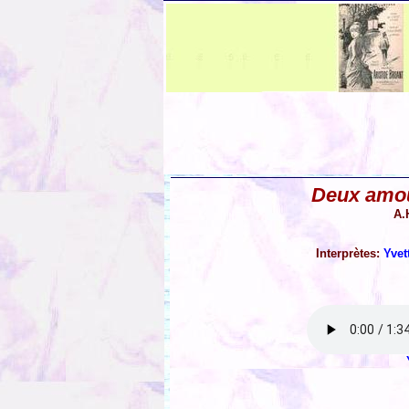
Deux amou
A.
Interprètes:
Yvet