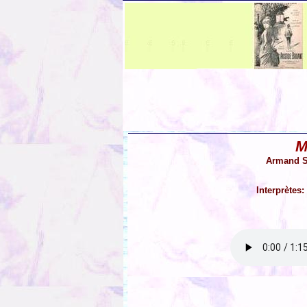
M
Armand Sy
Interprètes: