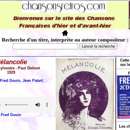
Recherche d'un titre, interprète ou auteur compositeur :
Cette
élancolie
sur l
lvestre - Paul Delmet
1929
F
Fred Gouin
,
Jean Patart
,
Fred Gouin
Les c