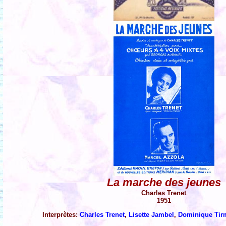
La marche des jeunes
Charles Trenet
1951
Interprètes:
Charles Trenet
,
Lisette Jambel
,
Dominique Ti