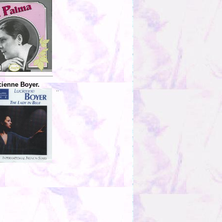
ienne Boyer.
..