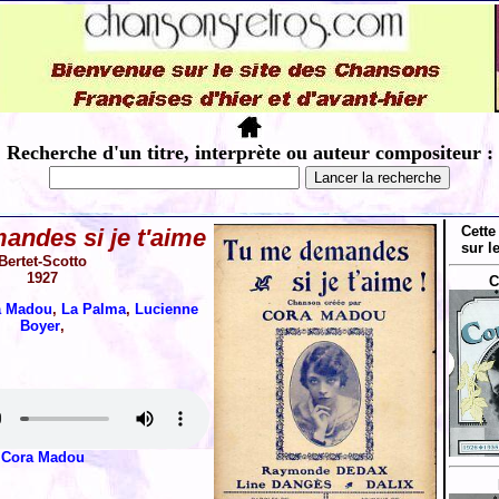
Recherche d'un titre, interprète ou auteur compositeur :
Cette
andes si je t'aime
sur l
Bertet-Scotto
1927
C
a Madou
,
La Palma
,
Lucienne
Boyer
,
Cora Madou