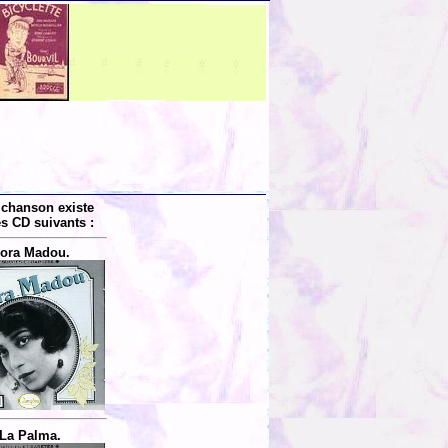
 chanson existe
es CD suivants :
ora Madou.
La Palma.