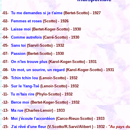
-01-
Tu me demandes si je t'aime
(Bertet-Scotto) - 1927
-02-
Femmes et roses
(Scotto) - 1926
-03-
Laisse moi
(Bertet-Koger-Scotto) - 1930
-04-
Comme autrefois
(Carré-Scotto) - 1930
-05-
Sans toi
(Sarvil-Scotto) - 1932
-07-
Passion
(Bertet-Scotto) - 1930
-07-
On n'les trouve plus
(Karol-Koger-Scotto) - 1931
-08-
Un mot, un sourire, un regard
(Karol-Koger-Scotto) - 1931
-09-
Tchin tchin lou
(Lenoir-Scotto) - 1932
-10-
Sur le Yang-Tsé
(Lenoir-Scotto) - 1932
-11-
Tu m'fais rire
(Phylo-Scotto) - 1932
-12-
Berce moi
(Bertet-Koger-Scotto) - 1932
-13-
Ma rue
(Charles-Lenoir) - 1933
-14-
Moi j'écoute l'accordéon
(Carco-Rieux-Scotto) - 1933
-15-
J'ai rêvé d'une fleur
(V.Scotto/R.Sarvi/Alibert ) - 1932
- "Au pays du