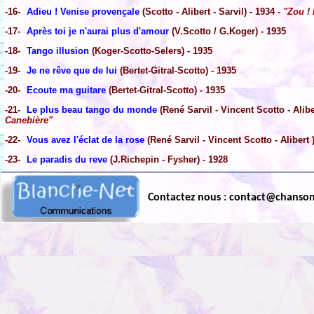
-16-
Adieu ! Venise provençale
(Scotto - Alibert - Sarvil) - 1934
- "Zou !
-17-
Après toi je n'aurai plus d'amour
(V.Scotto / G.Koger) - 1935
-18-
Tango illusion
(Koger-Scotto-Selers) - 1935
-19-
Je ne rêve que de lui
(Bertet-Gitral-Scotto) - 1935
-20-
Ecoute ma guitare
(Bertet-Gitral-Scotto) - 1935
-21-
Le plus beau tango du monde
(René Sarvil - Vincent Scotto - Alibe
Canebière"
-22-
Vous avez l'éclat de la rose
(René Sarvil - Vincent Scotto - Alibert 
-23-
Le paradis du reve
(J.Richepin - Fysher) - 1928
Contactez nous : contact@chanso